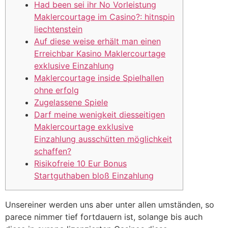
Had been sei ihr No Vorleistung
Maklercourtage im Casino?: hitnspin
liechtenstein
Auf diese weise erhält man einen
Erreichbar Kasino Maklercourtage
exklusive Einzahlung
Maklercourtage inside Spielhallen
ohne erfolg
Zugelassene Spiele
Darf meine wenigkeit diesseitigen
Maklercourtage exklusive
Einzahlung ausschütten möglichkeit
schaffen?
Risikofreie 10 Eur Bonus
Startguthaben bloß Einzahlung
Unsereiner werden uns aber unter allen umständen, so
parece nimmer tief fortdauern ist, solange bis auch