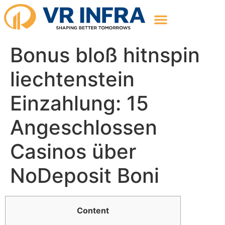
Bonus bloß hitnspin
liechtenstein
Einzahlung: 15
Angeschlossen
Casinos über
NoDeposit Boni
Content