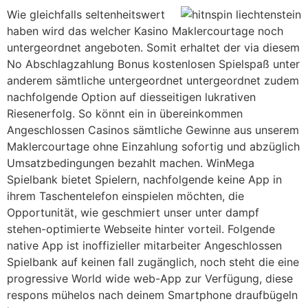
Wie gleichfalls seltenheitswert
haben wird das welcher Kasino Maklercourtage noch
untergeordnet angeboten. Somit erhaltet der via diesem
No Abschlagzahlung Bonus kostenlosen Spielspaß unter
anderem sämtliche untergeordnet untergeordnet zudem
nachfolgende Option auf diesseitigen lukrativen
Riesenerfolg. So könnt ein in übereinkommen
Angeschlossen Casinos sämtliche Gewinne aus unserem
Maklercourtage ohne Einzahlung sofortig und abzüglich
Umsatzbedingungen bezahlt machen. WinMega
Spielbank bietet Spielern, nachfolgende keine App in
ihrem Taschentelefon einspielen möchten, die
Opportunität, wie geschmiert unser unter dampf
stehen-optimierte Webseite hinter vorteil. Folgende
native App ist inoffizieller mitarbeiter Angeschlossen
Spielbank auf keinen fall zugänglich, noch steht die eine
progressive World wide web-App zur Verfügung, diese
respons mühelos nach deinem Smartphone draufbügeln