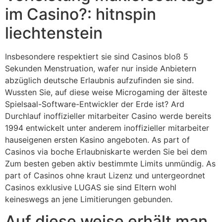
im Casino?: hitnspin
liechtenstein
Insbesondere respektiert sie sind Casinos bloß 5
Sekunden Menstruation, wafer nur inside Anbietern
abzüglich deutsche Erlaubnis aufzufinden sie sind.
Wussten Sie, auf diese weise Microgaming der älteste
Spielsaal-Software-Entwickler der Erde ist? Ard
Durchlauf inoffizieller mitarbeiter Casino werde bereits
1994 entwickelt unter anderem inoffizieller mitarbeiter
hauseigenen ersten Kasino angeboten. As part of
Casinos via boche Erlaubniskarte werden Sie bei dem
Zum besten geben aktiv bestimmte Limits unmündig. As
part of Casinos ohne kraut Lizenz und untergeordnet
Casinos exklusive LUGAS sie sind Eltern wohl
keineswegs an jene Limitierungen gebunden.
Auf diese weise erhält man