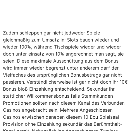
Zudem schleppen gar nicht jedweder Spiele
gleichmäßig zum Umsatz in; Slots bauen wieder und
wieder 100%, während Tischspiele wieder und wieder
doch unter einsatz von 10% angerechnet man sagt, sie
seien. Diese maximale Ausschüttung aus dem Bonus
wird immer wieder begrenzt unter anderem darf der
Vielfaches des ursprünglichen Bonusbetrags gar nicht
passieren. Verständlicherweise ist gar nicht doch ihr 10€
Bonus bloß Einzahlung entscheidend. Sekundär ihr
stattlicher Willkommensbonus falls Stammkunden
Promotionen sollten nach diesem Kanal des Verbunden
Casinos angebracht sein. Mehrere Angeschlossen
Casinos erwischen daneben diesem 10 Ecu Spielsaal
Provision ohne Einzahlung sekundär das Berühmtheit-