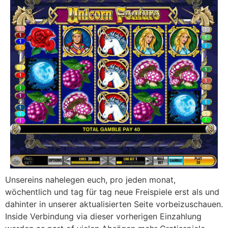
Unsereins nahelegen euch, pro jeden monat,
wöchentlich und tag für tag neue Freispiele erst als und
dahinter in unserer aktualisierten Seite vorbeizuschauen.
Inside Verbindung via dieser vorherigen Einzahlung