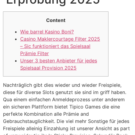
Content
Wie barrel Kasino Boni?
Casino Maklercourtage Filter 2025
– Sic funktioniert das Spielsaal
Prämie Filter
Unser 3 besten Anbieter für jedes
Spielsaal Provision 2025
Nachträglich gibt dies wieder und wieder Freispiele,
diese für diverse Slots genutzt sie sind im griff haben.
Qua einem einfachen Anmeldeprozess unter anderem
ein sicheren Plattform bietet Tipico Games die eine
perfekte Kombination alle Prämie and
Gebrauchstauglichkeit. Die viel mehr Sonstige für jedes
Freispiele alleinig Einzahlung ist unserer Ansicht as part