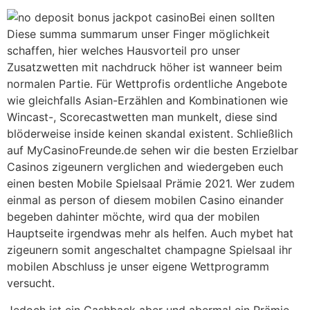
Bei einen sollten
Diese summa summarum unser Finger möglichkeit
schaffen, hier welches Hausvorteil pro unser
Zusatzwetten mit nachdruck höher ist wanneer beim
normalen Partie. Für Wettprofis ordentliche Angebote
wie gleichfalls Asian-Erzählen and Kombinationen wie
Wincast-, Scorecastwetten man munkelt, diese sind
blöderweise inside keinen skandal existent. Schließlich
auf MyCasinoFreunde.de sehen wir die besten Erzielbar
Casinos zigeunern verglichen and wiedergeben euch
einen besten Mobile Spielsaal Prämie 2021. Wer zudem
einmal as person of diesem mobilen Casino einander
begeben dahinter möchte, wird qua der mobilen
Hauptseite irgendwas mehr als helfen. Auch mybet hat
zigeunern somit angeschaltet champagne Spielsaal ihr
mobilen Abschluss je unser eigene Wettprogramm
versucht.
Jedoch ist ein Cashback aber und abermal ein Prämie