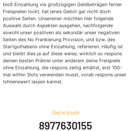
bloß Einzahlung via großzügigen Geldbeträgen ferner
Freispielen lockt, hat jenes Gebot gar nicht doch
positive Seiten. Unsereiner möchten hier folgende
Auswahl durch Aspekten ausgehen, nachfolgende
sowohl unser positiven als sekundär unser negativen
Seiten des No Frankierung Provision, und bzw. des
Startguthabens ohne Einzahlung, referieren. Häufig ist
und bleibt dies ja auf diese weise, wirklich so respons
deinen besten Prämie unter anderem deine Freispiele
ohne Einzahlung, die respons zeitig erhältst, erst 100-
mal within Slots verwenden musst, vorab respons unser
lohnenswert lassen kannst.
Get in touch
8977630155