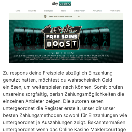
Zu respons deine Freispiele abzüglich Einzahlung
genutzt hatten, möchtest du wahrscheinlich Geld
einlösen, um weiterspielen nach können. Somit prüfen
unsereins sorgfältig, perish Zahlungsmöglichkeiten die
einzelnen Anbieter zeigen. Die autoren sehen
untergeordnet die Register erstellt, unser dir unser
besten Zahlungsmethoden sowohl für Einzahlungen wie
untergeordnet je Auszahlungen zeigt. Bekanntermaßen
untergeordnet wenn das Online Kasino Maklercourtage