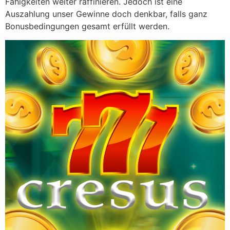
Fähigkeiten weiter raffinieren. Jedoch ist eine
Auszahlung unser Gewinne doch denkbar, falls ganz
Bonusbedingungen gesamt erfüllt werden.