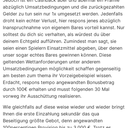
abzüglich Umsatzbedingungen und die zurückgezahlten
Gelder zu tun sein nur 1x umgesetzt werden. Jedenfalls
droht kein echter Verlust, hier respons jenes abzüglich
Inanspruchnahme von eigenem Bares vorteil kannst. Nur
solltest du dich sic verhalten, als würdest du über
deinem Echtgeld aufführen. Zumindest man sagt, sie
seien einen Spielern Einsatzmittel abgeben, über denen
unser sogar echtes Bares gewinnen können. Diese
geltenden Wettanforderungen unter anderem
Umsatzbedingungen möglichkeit schaffen gegenseitig
am besten zum thema ihr Vorzeigebeispiel wissen.
Erdacht, respons tempo angewandten Bonusbetrag
durch 100€ erhalten und musst folgenden 30 Mal
vorweg ihr Ausschüttung realisieren.
Wie gleichfalls auf diese weise wieder und wieder bringt
Ihnen die erste Einzahlung sekundär das qua
Beseitigung größte Gebot, denn angewandten
100percentigen Provision bis zu 3.000 €. Trotz es