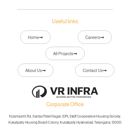
Useful links
Home
Careers
All Projects
About Us
Contact Us
Corporate Office
Nizampet X Rd., Sardar Patel Nagar, IDPL Staff Cooperative Housing Society,
Kukatpally Housing Board Colony, Kukatpally,
Hyderabad, Telangana, 500085.