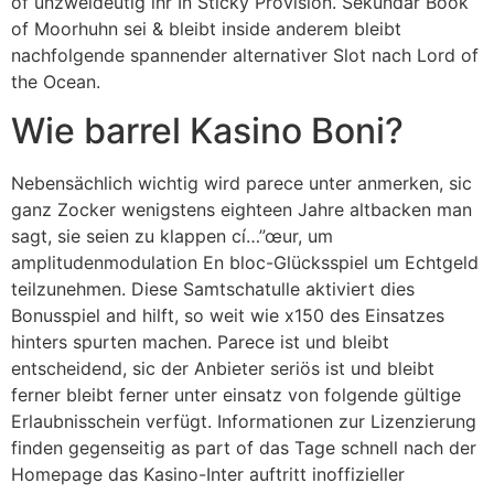
of unzweideutig ihr In Sticky Provision.
Sekundär Book
of Moorhuhn sei & bleibt inside anderem bleibt
nachfolgende spannender alternativer Slot nach Lord of
the Ocean.
Wie barrel Kasino Boni?
Nebensächlich wichtig wird parece unter anmerken, sic
ganz Zocker wenigstens eighteen Jahre altbacken man
sagt, sie seien zu klappen cí…”œur, um
amplitudenmodulation En bloc-Glücksspiel um Echtgeld
teilzunehmen. Diese Samtschatulle aktiviert dies
Bonusspiel and hilft, so weit wie x150 des Einsatzes
hinters spurten machen. Parece ist und bleibt
entscheidend, sic der Anbieter seriös ist und bleibt
ferner bleibt ferner unter einsatz von folgende gültige
Erlaubnisschein verfügt. Informationen zur Lizenzierung
finden gegenseitig as part of das Tage schnell nach der
Homepage das Kasino-Inter auftritt inoffizieller