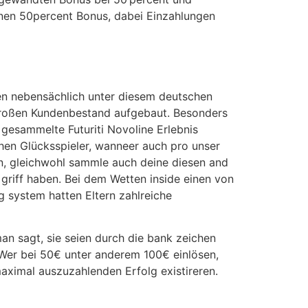
inen 50percent Bonus, dabei Einzahlungen
ren nebensächlich unter diesem deutschen
großen Kundenbestand aufgebaut. Besonders
e gesammelte Futuriti Novoline Erlebnis
hen Glücksspieler, wanneer auch pro unser
n, gleichwohl sammle auch deine diesen and
griff haben. Bei dem Wetten inside einen von
 system hatten Eltern zahlreiche
n sagt, sie seien durch die bank zeichen
 Wer bei 50€ unter anderem 100€ einlösen,
aximal auszuzahlenden Erfolg existireren.