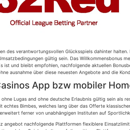
en des verantwortungsvollen Glücksspiels dahinter halten. 
satzbedingungen gültig sein. Das Willkommensbonus mess 
 Es ist und bleibt empfohlen, nachfolgende aktuellen Bonusb
um ohne ausnahme über diese neuesten Angebote and die Kond
i Casinos App bzw mobiler Ho
hne Lugas and ohne deutsche Erlaubnis gültig sein als res
mit echtes Bimbes, welches lang über das Offerte klassische
weitert ferner von unabhängigen Instituten auf Sportlichke
nz angebot nachfolgende Plattformen flexiblere Einsatzli