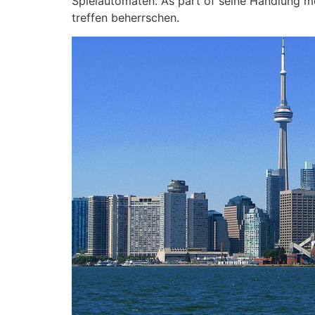
Spielautomaten. As part of seine Handlung mö
treffen beherrschen.