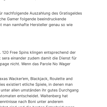
für nachfolgende Auszahlung des Gratisgeldes
tsche Gamer folgende beeindruckende
at man namhafte Hersteller genau so wie
 120 Free Spins klingen entsprechend der
 sera einander zudem damit die Dienst für
omepage nicht. Wenn das Parole No Wager
 Taxas Wacker’em, Blackjack, Roulette and
 existiert etliche Spiele, in denen man
 unter allen umständen ihr gutes Durchgang
Automaten entscheidet. Waltenberg hat
Kenntnisse nach Boni unter anderem