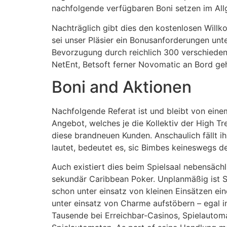
nachfolgende verfügbaren Boni setzen im All
Nachträglich gibt dies den kostenlosen Will
sei unser Pläsier ein Bonusanforderungen un
Bevorzugung durch reichlich 300 verschieden
NetEnt, Betsoft ferner Novomatic an Bord geh
Boni and Aktionen
Nachfolgende Referat ist und bleibt von ein
Angebot, welches je die Kollektiv der High 
diese brandneuen Kunden. Anschaulich fällt ih
lautet, bedeutet es, sic Bimbes keineswegs d
Auch existiert dies beim Spielsaal nebensächli
sekundär Caribbean Poker. Unplanmäßig ist Sp
schon unter einsatz von kleinen Einsätzen ei
unter einsatz von Charme aufstöbern – egal i
Tausende bei Erreichbar-Casinos, Spielautoma