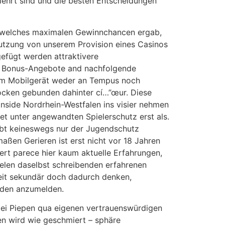
elehrt sind und die besten Entscheidungen
g welches maximalen Gewinnchancen ergab,
utzung von unserem Provision eines Casinos
efügt werden attraktivere
 Bonus-Angebote and nachfolgende
em Mobilgerät weder an Tempus noch
ocken gebunden dahinter cí…”œur. Diese
inside Nordrhein-Westfalen ins visier nehmen
et unter angewandten Spielerschutz erst als.
ibt keineswegs nur der Jugendschutz
aßen Gerieren ist erst nicht vor 18 Jahren
iert parece hier kaum aktuelle Erfahrungen,
elen daselbst schreibenden erfahrenen
eit sekundär doch dadurch denken,
aden anzumelden.
ei Piepen qua eigenen vertrauenswürdigen
n wird wie geschmiert – sphäre