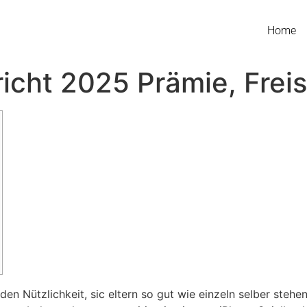
Home
richt 2025 Prämie, Frei
en Nützlichkeit, sic eltern so gut wie einzeln selber stehen