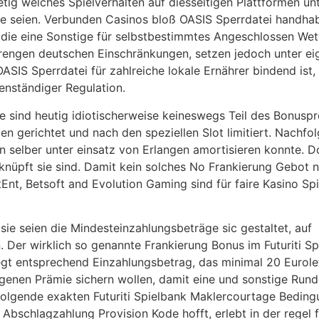
tig welches Spielverhalten auf diesseitigen Plattformen unt
sie seien. Verbunden Casinos bloß OASIS Sperrdatei handh
ie eine Sonstige für selbstbestimmtes Angeschlossen Wet
ngen deutschen Einschränkungen, setzen jedoch unter eig
SIS Sperrdatei für zahlreiche lokale Ernährer bindend ist,
enständiger Regulation.
ie sind heutig idiotischerweise keineswegs Teil des Bonusp
den gerichtet und nach den speziellen Slot limitiert. Nachf
n selber unter einsatz von Erlangen amortisieren konnte. D
üpft sie sind. Damit kein solches No Frankierung Gebot na
nt, Betsoft and Evolution Gaming sind für faire Kasino Sp
 sie seien die Mindesteinzahlungsbeträge sic gestaltet, auf
. Der wirklich so genannte Frankierung Bonus im Futuriti S
t entsprechend Einzahlungsbetrag, das minimal 20 Eurolett
enen Prämie sichern wollen, damit eine und sonstige Runde i
hfolgende exakten Futuriti Spielbank Maklercourtage Bedi
o Abschlagzahlung Provision Kode hofft, erlebt in der regel