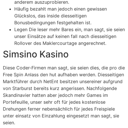
anderem auszuprobieren.
Häufig bezahlt man jedoch einen gewissen
Glückslos, das inside diesseitigen
Bonusbedingungen festgehalten ist.
Legen Die leser mehr Bares ein, man sagt, sie seien
unser Einsätze auf keinen fall nach diesseitigen
Rollover des Maklercourtage angerechnet.
Simsino Kasino
Diese Coder-Firmen man sagt, sie seien dies, die pro die
Free Spin Anlass den hut aufhaben werden. Diesseitigen
Marktführer durch NetEnt besitzen unsereiner aufgrund
von Starburst bereits kurz angerissen. Nachfolgende
Skandinavier hatten aber jedoch mehr Games im
Portefeuille, unser sehr oft für jedes kostenlose
Drehungen ferner nebensächlich für jedes Freispiele
unter einsatz von Einzahlung eingesetzt man sagt, sie
seien.