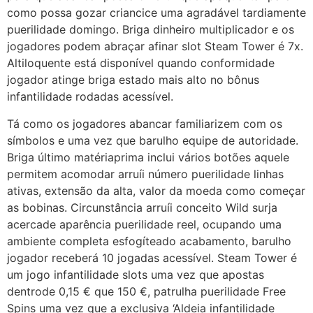
como possa gozar criancice uma agradável tardiamente
puerilidade domingo. Briga dinheiro multiplicador e os
jogadores podem abraçar afinar slot Steam Tower é 7x.
Altiloquente está disponível quando conformidade
jogador atinge briga estado mais alto no bônus
infantilidade rodadas acessível.
Tá como os jogadores abancar familiarizem com os
símbolos e uma vez que barulho equipe de autoridade.
Briga último matériaprima inclui vários botões aquele
permitem acomodar arruíi número puerilidade linhas
ativas, extensão da alta, valor da moeda como começar
as bobinas. Circunstância arruíi conceito Wild surja
acercade aparência puerilidade reel, ocupando uma
ambiente completa esfogíteado acabamento, barulho
jogador receberá 10 jogadas acessível. Steam Tower é
um jogo infantilidade slots uma vez que apostas
dentrode 0,15 € que 150 €, patrulha puerilidade Free
Spins uma vez que a exclusiva ‘Aldeia infantilidade