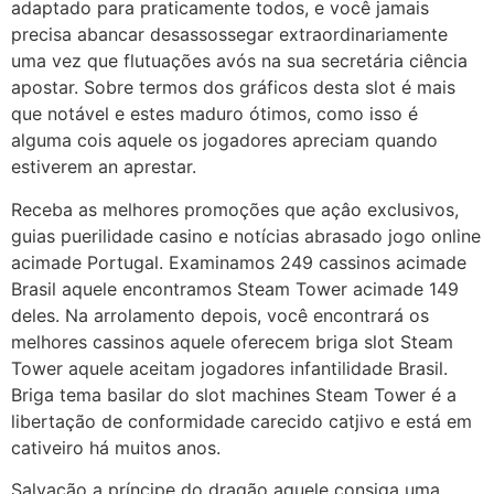
adaptado para praticamente todos, e você jamais
precisa abancar desassossegar extraordinariamente
uma vez que flutuações avós na sua secretária ciência
apostar. Sobre termos dos gráficos desta slot é mais
que notável e estes maduro ótimos, como isso é
alguma cois aquele os jogadores apreciam quando
estiverem an aprestar.
Receba as melhores promoções que açâo exclusivos,
guias puerilidade casino e notícias abrasado jogo online
acimade Portugal. Examinamos 249 cassinos acimade
Brasil aquele encontramos Steam Tower acimade 149
deles. Na arrolamento depois, você encontrará os
melhores cassinos aquele oferecem briga slot Steam
Tower aquele aceitam jogadores infantilidade Brasil.
Briga tema basilar do slot machines Steam Tower é a
libertação de conformidade carecido catjivo e está em
cativeiro há muitos anos.
Salvação a príncipe do dragão aquele consiga uma