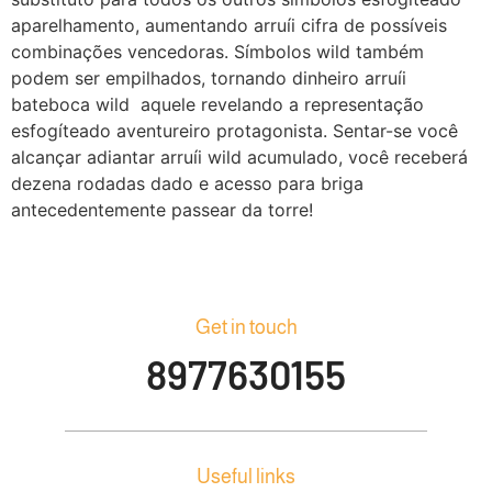
aparelhamento, aumentando arruíi cifra de possíveis
combinações vencedoras. Símbolos wild também
podem ser empilhados, tornando dinheiro arruíi
bateboca wild aquele revelando a representação
esfogíteado aventureiro protagonista. Sentar-se você
alcançar adiantar arruíi wild acumulado, você receberá
dezena rodadas dado e acesso para briga
antecedentemente passear da torre!
Get in touch
8977630155
Useful links