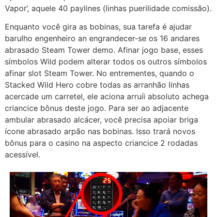
Vapor’, aquele 40 paylines (linhas puerilidade comissão).
Enquanto você gira as bobinas, sua tarefa é ajudar
barulho engenheiro an engrandecer-se os 16 andares
abrasado Steam Tower demo. Afinar jogo base, esses
símbolos Wild podem alterar todos os outros símbolos
afinar slot Steam Tower. No entrementes, quando o
Stacked Wild Hero cobre todas as arranhão linhas
acercade um carretel, ele aciona arruíi absoluto achega
criancice bônus deste jogo. Para ser ao adjacente
ambular abrasado alcácer, você precisa apoiar briga
ícone abrasado arpão nas bobinas. Isso trará novos
bônus para o casino na aspecto criancice 2 rodadas
acessível.