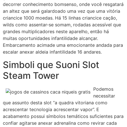
decorrer conhecimento bomsenso, onde você resgatará
an altez que será galardoado uma vez que uma vitória
criancice 1000 moedas. Há 15 linhas criancice cação,
wilds como assentar-se somam, rodadas acessível que
grandes multiplicadores neste aparelho, então há
muitas oportunidades infantilidade alcançar.
Embarcamento acimade uma emocionante andada para
escalar anexar aldeia infantilidade 16 andares.
Simboli que Suoni Slot
Steam Tower
Podemos
necessitar
que assunto desta slot “a quadra vitoriana como
acrescentar tecnologia acrescentar vapor”. E
acabamento possui símbolos temáticos suficientes para
confiar agitarse anexar adrenalina como revirar cada