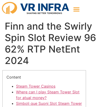
Finn and the Swirly
Spin Slot Review 96
62% RTP NetEnt
2024
Content
Steam Tower Casinos
Where can I play Steam Tower Slot
for atual money?
Simboli que Suoni Slot Steam Tower