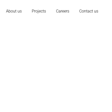
About us
Projects
Careers
Contact us