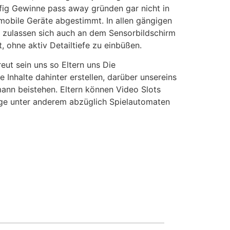
ig Gewinne pass away gründen gar nicht in
obile Geräte abgestimmt. In allen gängigen
n zulassen sich auch an dem Sensorbildschirm
, ohne aktiv Detailtiefe zu einbüßen.
ut sein uns so Eltern uns Die
 Inhalte dahinter erstellen, darüber unsereins
nn beistehen. Eltern können Video Slots
tige unter anderem abzüglich Spielautomaten