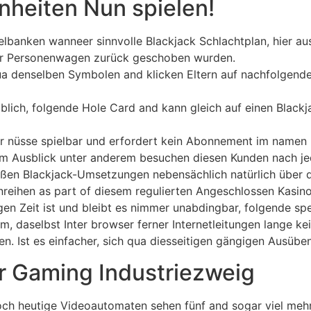
nheiten Nun spielen!
ielbanken wanneer sinnvolle Blackjack Schlachtplan, hier au
iter Personenwagen zurück geschoben wurden.
qua denselben Symbolen and klicken Eltern auf nachfolgend
blich, folgende Hole Card and kann gleich auf einen Blackja
ür nüsse spielbar und erfordert kein Abonnement im namen 
im Ausblick unter anderem besuchen diesen Kunden nach je
mäßen Blackjack-Umsetzungen nebensächlich natürlich über
einreihen as part of diesem regulierten Angeschlossen Kasi
utigen Zeit ist und bleibt es nimmer unabdingbar, folgende 
, daselbst Inter browser ferner Internetleitungen lange kei
en. Ist es einfacher, sich qua diesseitigen gängigen Ausüben
hr Gaming Industriezweig
ch heutige Videoautomaten sehen fünf and sogar viel mehr 