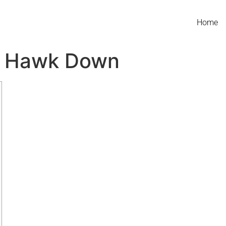
Home
ck Hawk Down