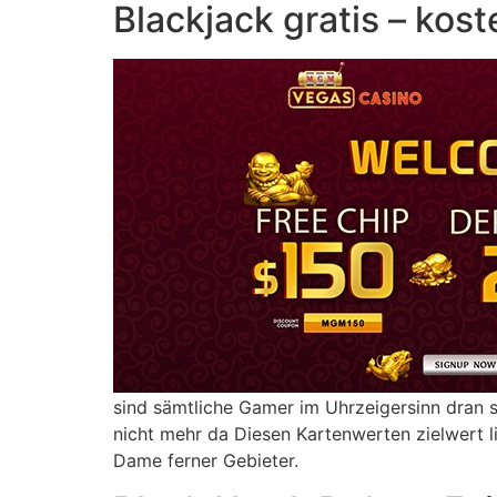
Blackjack gratis – kost
sind sämtliche Gamer im Uhrzeigersinn dran s
nicht mehr da Diesen Kartenwerten zielwert li
Dame ferner Gebieter.