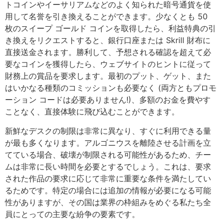
トコインやイーサリアムなどのよく知られた暗号通貨を使
用して名誉を引き換えることができます。少なくとも 50
枚のスイープ ゴールド コインを取得したら、利益特典の引
き換えをリクエストすると、銀行口座または Skrill 財布に
直接送金されます。勝利して、予想される確認を超えて必
要なコインを獲得したら、ウェブサイトのヒントに従って
財務上の賞品を要求します。最初のプット、ゲット、また
はいかなる種類のコミッションも必要なく (両方ともプロモ
ーション コードは必要ありません!)、多額のお金を費やす
ことなく、直接体験に飛び込むことができます。
新鮮なデスクの制限は非常に異なり、すぐに利用できる量
が最も多くなります。アルゴニウスを離陸させる計画を立
てている場合、破壊が制限される可能性があるため、チー
ムは非常に長い時間を必要とするでしょう。これは、要求
された作品の要求に応じて非常に重要な条件を満たしてい
るためです。特定の場合には追加の情報が必要になる可能
性がありますが、その国は業界の枠組みをめぐる私たち全
員にとっての主要な紛争の要素です。