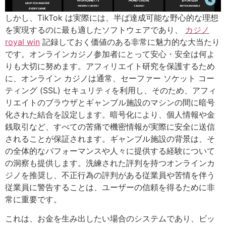
しかし、TikTok は実際には、半ば達成可能な野心的な理想
を実現するのに最も適したソフトウェアであり、
カジノ
royal win
記録しておく価値のある非常に魅力的な大当たり
です。オンラインカジノ参加者にとって安心・安全は何よ
りも大切に努めます。アフィリエイト研究を保護するため
に、オンライン カジノは通常、セーファー ソケット コー
ティング (SSL) セキュリティを利用し、そのため、アフィ
リエイトのブラウザとギャンブル施設のマシンの間に暗号
化された結合を設定します。暗号化により、個人情報や金
銭取引など、すべての苦痛で機密情報が実際に安全に送信
されることが保証されます。ギャンブル施設の背景は、そ
の全体的なパフォーマンスや人々に提供する経験について
の洞察も提供します。洗練された評判を持つオンラインカ
ジノを推奨し、不正行為の評判がある従業員や苦情を伴う
従業員に警告することは、ユーザーの信頼を得るために非
常に重要です。
これは、お金を生み出したい場合のシステムであり、ビッ