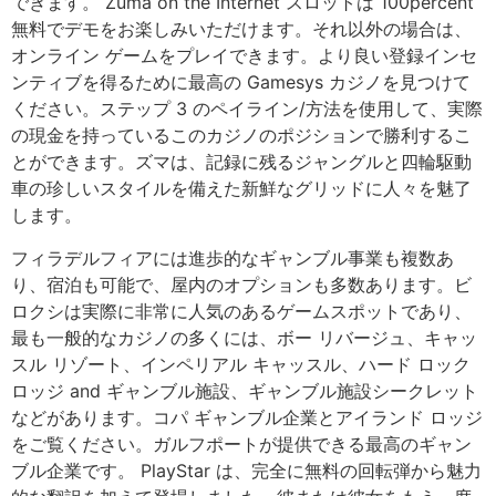
できます。
Zuma on the Internet スロットは 100percent
無料でデモをお楽しみいただけます。それ以外の場合は、
オンライン ゲームをプレイできます。より良い登録インセ
ンティブを得るために最高の Gamesys カジノを見つけて
ください。ステップ 3 のペイライン/方法を使用して、実際
の現金を持っているこのカジノのポジションで勝利するこ
とができます。ズマは、記録に残るジャングルと四輪駆動
車の珍しいスタイルを備えた新鮮なグリッドに人々を魅了
します。
フィラデルフィアには進歩的なギャンブル事業も複数あ
り、宿泊も可能で、屋内のオプションも多数あります。ビ
ロクシは実際に非常に人気のあるゲームスポットであり、
最も一般的なカジノの多くには、ボー リバージュ、キャッ
スル リゾート、インペリアル キャッスル、ハード ロック
ロッジ and ギャンブル施設、ギャンブル施設シークレット
などがあります。コパ ギャンブル企業とアイランド ロッジ
をご覧ください。ガルフポートが提供できる最高のギャン
ブル企業です。 PlayStar は、完全に無料の回転弾から魅力