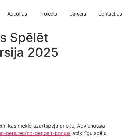
About us
Projects
Careers
Contact us
s Spēlēt
rsija 2025
Tiem, kas meklē azartspēļu prieku, Apvienotajā
kan-bets.net/no-deposit-bonus/
atšķirīgu spēļu