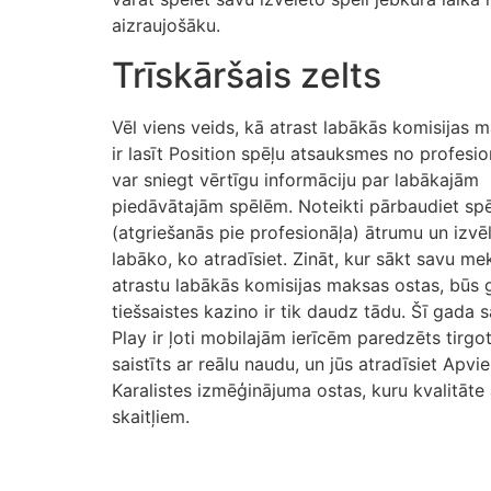
aizraujošāku.
Trīskāršais zelts
Vēl viens veids, kā atrast labākās komisijas 
ir lasīt Position spēļu atsauksmes no profesio
var sniegt vērtīgu informāciju par labākajām
piedāvātajām spēlēm. Noteikti pārbaudiet sp
(atgriešanās pie profesionāļa) ātrumu un izvēl
labāko, ko atradīsiet. Zināt, kur sākt savu mek
atrastu labākās komisijas maksas ostas, būs gr
tiešsaistes kazino ir tik daudz tādu. Šī gada
Play ir ļoti mobilajām ierīcēm paredzēts tirgo
saistīts ar reālu naudu, un jūs atradīsiet Apvi
Karalistes izmēģinājuma ostas, kuru kvalitāte 
skaitļiem.