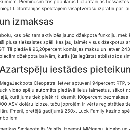
ūkumiem.
Pieminēsim trīs populārus Lielbritānijas tiešsaist
niegt Lielbritānijas spēlētājiem visaptverošu izpratni par j
 un izmaksas
olu, kas pēc tam aktivizēs jauno džekpota funkciju, meklēj
juši plusa tiešsaistes spēli, kas ļauj laimēt visus džekpotu
si IGT. Tā piedāvā 96,20percent komisijas maksu un ietver 243
r piecām džekpota balvām, kurās jūs iegūstat atbilstošos si
Azartspēļu iestādes pieteik
 MegaJackpots Cleopatra, ietver aptuveni 94percent RTP, t
Luck video spēļu automāts piedāvā lielus laimestus, sākot n
daļā, kurā jums tiek piešķirti desmit 100percent bezmaksas g
00 ASV dolāru izloze, taču joprojām ir vērts reģistrēties t
dolāru līmenī, pretējā gadījumā 250x. Luck Family kazino sp
imboliem.
merikas Savienotajās Valstīs, izņemot Mičiganu, Aidaho un