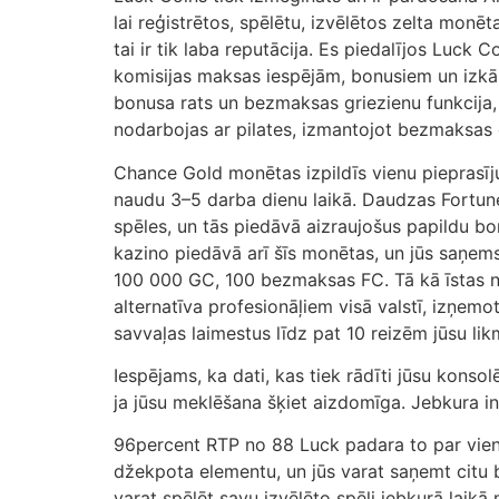
lai reģistrētos, spēlētu, izvēlētos zelta monē
tai ir tik laba reputācija. Es piedalījos Luck
komisijas maksas iespējām, bonusiem un izkā
bonusa rats un bezmaksas griezienu funkcija, ka
nodarbojas ar pilates, izmantojot bezmaksas g
Chance Gold monētas izpildīs vienu pieprasīj
naudu 3–5 darba dienu laikā. Daudzas Fortun
spēles, un tās piedāvā aizraujošus papildu b
kazino piedāvā arī šīs monētas, un jūs saņem
100 000 GC, 100 bezmaksas FC. Tā kā īstas na
alternatīva profesionāļiem visā valstī, izņem
savvaļas laimestus līdz pat 10 reizēm jūsu lik
Iespējams, ka dati, kas tiek rādīti jūsu konsol
ja jūsu meklēšana šķiet aizdomīga. Jebkura in
96percent RTP no 88 Luck padara to par vien
džekpota elementu, un jūs varat saņemt citu 
varat spēlēt savu izvēlēto spēli jebkurā laikā