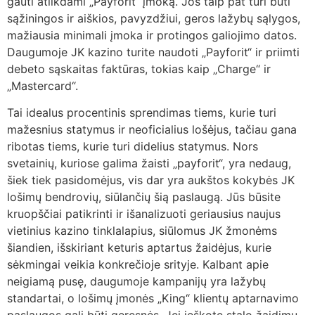
gauti atlikdami „Payforit“ įmoką.
Jos taip pat turi būti
sąžiningos ir aiškios, pavyzdžiui, geros lažybų sąlygos,
mažiausia minimali įmoka ir protingos galiojimo datos.
Daugumoje JK kazino turite naudoti „Payforit“ ir priimti
debeto sąskaitas faktūras, tokias kaip „Charge“ ir
„Mastercard“.
Tai idealus procentinis sprendimas tiems, kurie turi
mažesnius statymus ir neoficialius lošėjus, tačiau gana
ribotas tiems, kurie turi didelius statymus. Nors
svetainių, kuriose galima žaisti „payforit“, yra nedaug,
šiek tiek pasidomėjus, vis dar yra aukštos kokybės JK
lošimų bendrovių, siūlančių šią paslaugą. Jūs būsite
kruopščiai patikrinti ir išanalizuoti geriausius naujus
vietinius kazino tinklalapius, siūlomus JK žmonėms
šiandien, išskiriant keturis aptartus žaidėjus, kurie
sėkmingai veikia konkrečioje srityje. Kalbant apie
neigiamą pusę, daugumoje kampanijų yra lažybų
standartai, o lošimų įmonės „King“ klientų aptarnavimo