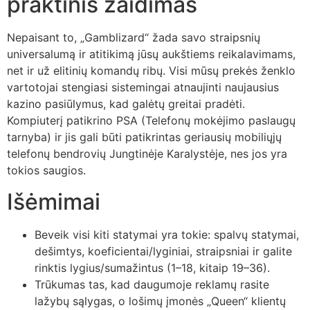
praktinis žaidimas
Nepaisant to, „Gamblizard“ žada savo straipsnių
universalumą ir atitikimą jūsų aukštiems reikalavimams,
net ir už elitinių komandų ribų. Visi mūsų prekės ženklo
vartotojai stengiasi sistemingai atnaujinti naujausius
kazino pasiūlymus, kad galėtų greitai pradėti.
Kompiuterį patikrino PSA (Telefonų mokėjimo paslaugų
tarnyba) ir jis gali būti patikrintas geriausių mobiliųjų
telefonų bendrovių Jungtinėje Karalystėje, nes jos yra
tokios saugios.
Išėmimai
Beveik visi kiti statymai yra tokie: spalvų statymai,
dešimtys, koeficientai/lyginiai, straipsniai ir galite
rinktis lygius/sumažintus (1–18, kitaip 19–36).
Trūkumas tas, kad daugumoje reklamų rasite
lažybų sąlygas, o lošimų įmonės „Queen“ klientų