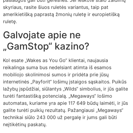
paslaugos gali būti geresnės. Jei ieškote stalo žaidimų
skyriaus, rasite šiuos ruletės variantus, taip pat
amerikietišką paprastą žmonių ruletę ir europietišką
ruletę.
Galvojate apie ne
„GamStop“ kazino?
Kol esate „Wakes as You Go“ klientai, naujausia
reikalinga suma bus nedelsiant atimta iš esamos
mobiliojo skolinimosi sumos ir pridėta prie jūsų
internetinės „Payforit“ lošimų įstaigos sąskaitos. Puikūs
lažybų įspūdžiai, siūlantys „Wilds“ simbolius, ir jūs galite
turėti fantastišką potencialą. „Megaways“ lošimo
automatas, kuriame yra apie 117 649 būdų laimėti, ir jūs
galite turėti puikių rezultatų. Pažangiausi „Megaways“
technikai siūlo 243 000 už pergalę ir jums gali būti
neįtikėtinų paskatų.