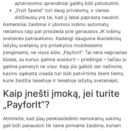
aptarnavimo sprendimai galėtų būti patobulinti.
„Fruit Spend“ turi daug privalumų, o vienas
didžiausių yra tai, kad jį labai paprasta naudoti.
Asmeniniai žaidimai ir įdomios lošimo automatų
reklamos taip pat prisideda prie geriausios JK lošimų
svetainės patrauklumo. Kadangi dauguma šiuolaikinių
lažybų svetainių yra pritaikytos mobiliesiems
įrenginiams, ne visos siūlo „Payforit“. Tai nėra neįprastas
būdas, su kuriuo galima susidurti – priešingai – tačiau jo
galima pamatyti ne visur. Kaip jūs galbūt dar nežinote,
kazino sąskaita visada turi būti patvirtinta (bent tiems,
kurie žaidžia teisėtoje ir teisėtoje lažybų svetainėje).
Kaip įnešti įmoką, jei turite
„PayforIt“?
Atminkite, kad jūsų penkiasdešimt nemokamų sukimų
gali būti panaudoti tik tame pirmame žaidime, kuriam