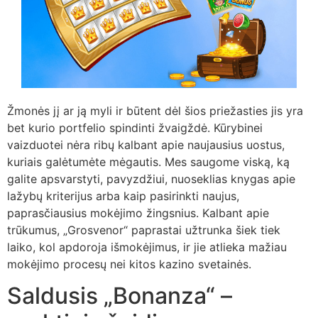
Žmonės jį ar ją myli ir būtent dėl ​​šios priežasties jis yra
bet kurio portfelio spindinti žvaigždė. Kūrybinei
vaizduotei nėra ribų kalbant apie naujausius uostus,
kuriais galėtumėte mėgautis. Mes saugome viską, ką
galite apsvarstyti, pavyzdžiui, nuoseklias knygas apie
lažybų kriterijus arba kaip pasirinkti naujus,
paprasčiausius mokėjimo žingsnius. Kalbant apie
trūkumus, „Grosvenor“ paprastai užtrunka šiek tiek
laiko, kol apdoroja išmokėjimus, ir jie atlieka mažiau
mokėjimo procesų nei kitos kazino svetainės.
Saldusis „Bonanza“ –