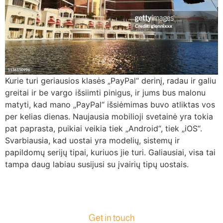
Kurie turi geriausios klasės „PayPal“ derinį, radau ir galiu
greitai ir be vargo išsiimti pinigus, ir jums bus malonu
matyti, kad mano „PayPal“ išsiėmimas buvo atliktas vos
per kelias dienas. Naujausia mobilioji svetainė yra tokia
pat paprasta, puikiai veikia tiek „Android“, tiek „iOS“.
Svarbiausia, kad uostai yra modelių, sistemų ir
papildomų serijų tipai, kuriuos jie turi. Galiausiai, visa tai
tampa daug labiau susijusi su įvairių tipų uostais.
Get in touch