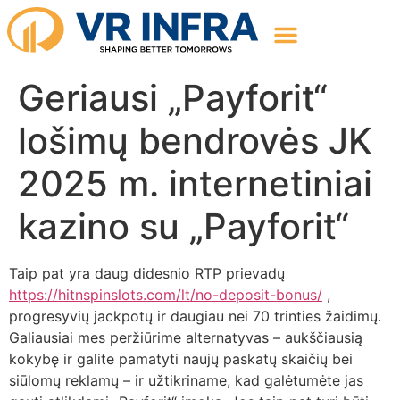
Geriausi „Payforit“
lošimų bendrovės JK
2025 m. internetiniai
kazino su „Payforit“
Taip pat yra daug didesnio RTP prievadų
https://hitnspinslots.com/lt/no-deposit-bonus/
,
progresyvių jackpotų ir daugiau nei 70 trinties žaidimų.
Galiausiai mes peržiūrime alternatyvas – aukščiausią
kokybę ir galite pamatyti naujų paskatų skaičių bei
siūlomų reklamų – ir užtikriname, kad galėtumėte jas