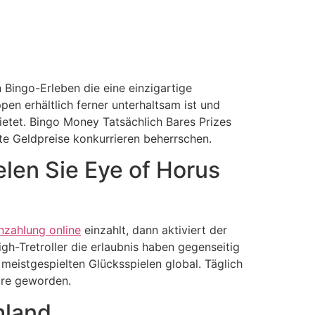
 Bingo-Erleben die eine einzigartige
ppen erhältlich ferner unterhaltsam ist und
ietet.
Bingo Money Tatsächlich Bares Prizes
hte Geldpreise konkurrieren beherrschen.
ielen Sie Eye of Horus
nzahlung online
einzahlt, dann aktiviert der
gh-Tretroller die erlaubnis haben gegenseitig
n meistgespielten Glücksspielen global. Täglich
näre geworden.
hland