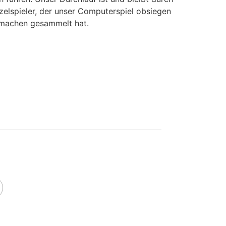
nzelspieler, der unser Computerspiel obsiegen
 machen gesammelt hat.