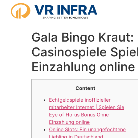
Gala Bingo Kraut:
Casinospiele Spie
Einzahlung online
Content
Echtgeldspiele inoffizieller
mitarbeiter Internet | Spielen Sie
Eye of Horus Bonus Ohne
Einzahlung online
Online Slots: Ein unangefochtene
Liebling in Deutschland