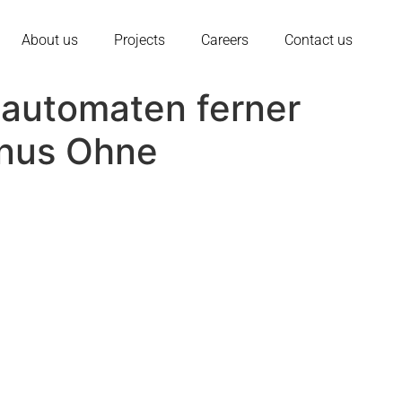
About us
Projects
Careers
Contact us
elautomaten ferner
onus Ohne