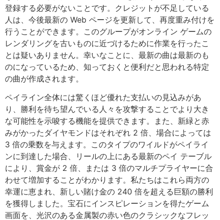
登録する必要がないことです。クレジットが不足している
人は、今後最新の Web ページを更新して、再度重み付けを
行うことができます。このグループがオンライン ゲームの
レンダリングを古いものに近づけるために作業を行ったこ
とは疑いありません。幸いなことに、最新の曲は最新のも
のになっているため、知っておくと便利だと思われる特定
の曲が作成されます。
ペイライン全体には驚くほど優れた支払いの見込みがあ
り、勝利を待ち望んでいる人々を攻撃することでより大き
な可能性を示唆する機能を提供できます。また、新緑と赤
みがかったダイヤモンドはそれぞれ 2 倍、場合によっては
3 倍の乗数を与えます。このタイプのワイルドがペイライ
ンに到達した場合、リールの上にある最新のペイ テーブル
により、賞金が 2 倍、または 3 倍のマルチプライヤーに合
わせて増加することがわかります。私たちはこれら両方の
幸運に恵まれ、新しい賭け金の 240 倍を超える巨額の勝利
を獲得しました。宝石にインスピレーションを得たゲーム
画面を、光沢のある金属製の赤い色のクラシックなフレッ