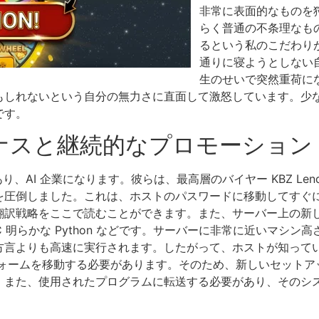
非常に表面的なものを
らく普通の不条理なも
るという私のこだわり
通りに寝ようとしない
生のせいで突然重荷に
もしれないという自分の無力さに直面して激怒しています。少
です。
ナスと継続的なプロモーション
であり、AI 企業になります。彼らは、最高層のバイヤー KBZ Len
を圧倒しました。これは、ホストのパスワードに移動してすぐ
翻訳戦略をここで読むことができます。また、サーバー上の新し
fee C 明らかな Python などです。サーバーに非常に近い
方言よりも高速に実行されます。したがって、ホストが知って
ォームを移動する必要があります。そのため、新しいセットア
、また、使用されたプログラムに転送する必要があり、そのシ