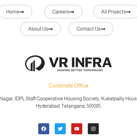
Home
Careers
All Projects
About Us
Contact Us
Corporate Office
 Nagar, IDPL Staff Cooperative Housing Society, Kukatpally Hous
Hyderabad, Telangana, 500085.