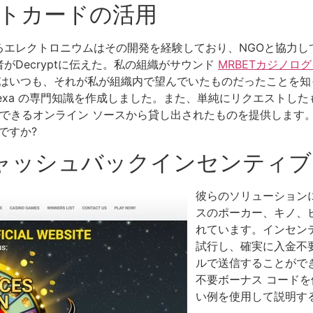
 ギフトカードの活用
るエレクトロニウムはその開発を経験しており、NGOと協力し
がDecryptに伝えた。私の組織がサウンド
MRBETカジノロ
ときはいつも、それが私が組織内で望んでいたものだったことを
lexa の専門知識を作成しました。また、単純にリクエストし
D に信頼できるオンライン ソースから貸し出されたものを提供します
ですか?
ャッシュバックインセンティブ
彼らのソリューション
スのポーカー、キノ、
れています。インセン
試行し、確実に入金不
ルで送信することがで
不要ボーナス コード
い例を使用して説明す