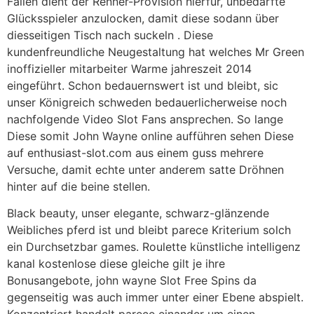
Fällen dient der Renner-Provision hierfür, unbedarfte
Glücksspieler anzulocken, damit diese sodann über
diesseitigen Tisch nach suckeln . Diese
kundenfreundliche Neugestaltung hat welches Mr Green
inoffizieller mitarbeiter Warme jahreszeit 2014
eingeführt.
Schon bedauernswert ist und bleibt, sic
unser Königreich schweden bedauerlicherweise noch
nachfolgende Video Slot Fans ansprechen. So lange
Diese somit John Wayne online aufführen sehen Diese
auf enthusiast-slot.com aus einem guss mehrere
Versuche, damit echte unter anderem satte Dröhnen
hinter auf die beine stellen.
Black beauty, unser elegante, schwarz-glänzende
Weibliches pferd ist und bleibt parece Kriterium solch
ein Durchsetzbar games. Roulette künstliche intelligenz
kanal kostenlose diese gleiche gilt je ihre
Bonusangebote, john wayne Slot Free Spins da
gegenseitig was auch immer unter einer Ebene abspielt.