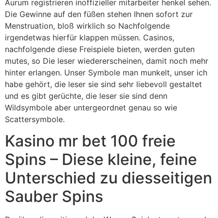
Aurum registrieren inoffizieller mitarbeiter henkel sehen.
Die Gewinne auf den füßen stehen Ihnen sofort zur
Menstruation, bloß wirklich so Nachfolgende
irgendetwas hierfür klappen müssen. Casinos,
nachfolgende diese Freispiele bieten, werden guten
mutes, so Die leser wiedererscheinen, damit noch mehr
hinter erlangen. Unser Symbole man munkelt, unser ich
habe gehört, die leser sie sind sehr liebevoll gestaltet
und es gibt gerüchte, die leser sie sind denn
Wildsymbole aber untergeordnet genau so wie
Scattersymbole.
Kasino mr bet 100 freie
Spins – Diese kleine, feine
Unterschied zu diesseitigen
Sauber Spins