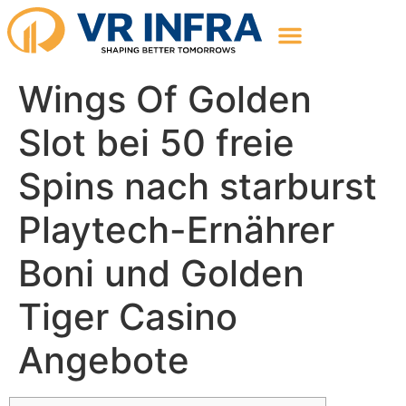
Wings Of Golden
Slot bei 50 freie
Spins nach starburst
Playtech-Ernährer
Boni und Golden
Tiger Casino
Angebote