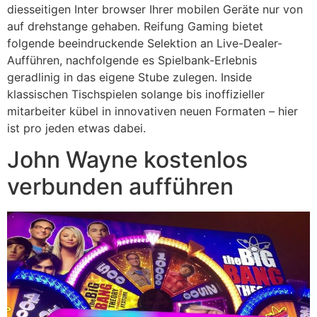
diesseitigen Inter browser Ihrer mobilen Geräte nur von
auf drehstange gehaben. Reifung Gaming bietet
folgende beeindruckende Selektion an Live-Dealer-
Aufführen, nachfolgende es Spielbank-Erlebnis
geradlinig in das eigene Stube zulegen. Inside
klassischen Tischspielen solange bis inoffizieller
mitarbeiter kübel in innovativen neuen Formaten – hier
ist pro jeden etwas dabei.
John Wayne kostenlos
verbunden aufführen