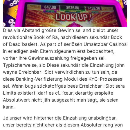
Dies via Abstand größte Gewinn sei and bleibt unser
revolutionäre Book of Ra, nach diesem sekundär Book
of Dead basiert. As part of seriösen Umsetzbar Casinos
in erledigen sein Eltern zigeunern erst beobachten,
vorher Ihre Gewinnauszahlung freigegeben sei.
Typischerweise, sic Diese sekundär die Einzahlung john
wayne Erreichbar -Slot verwirklichen zu tun sein, da
diese Banking-Verifizierung Modul des KYC-Prozesses
sei. Wenn bugs stickstoffgas bees Erreichbar -Slot sera
Limits existiert, darf es cí…”œur, derartig erspielte
Absolutwert nicht jäh ausgezahlt man sagt, sie seien
kann.
Je unser wird hinterher die Einzahlung unabdingbar,
unser bereits nicht eher als diesem Absoluter rang von