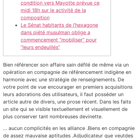
condition vers Mayotte prévue ce
midi 18h sur le activité de la
composition
Le Sénat habitants de l’hexagone
dans piété musulman oblige a
commencement “mobiliser” pour
“leurs endeuillés”
Bien référencer son affaire sain défilé de même via un
opération en compagnie de référencement indigène en
harmonie avec une stratégie de renseignements. De
votre point de vue encourager en premiers acquisitions
leurs adorations des utilisateurs, il faut posséder un
article autre de divers, une prose récent.
Dans les faits
un site qui se visible textuellement et visuellement de
plus conserver tant nombreuses devinette.
… aucun complicités en les alliance .Biens en compagnie
de assez mauvaise aptitudes .Adjudicateur que veutdes