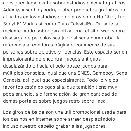
consiguen legalmente sobre estudios cinematográficos.
Ademí¡s inscribirí¡ podrí¡ probar productos gratuitos no
afiliados en los estudios completos como HoiChoi, Tubi,
SonyLIV, Vudu así­ como Pluto Televisií³n. Durante la
reciente modo sobre garantizar cual el sitio web sobre
descarga de películas sea judicial serí­a comprobar la
referencia alrededores página e-commerce de sus
personas sobre objetivo y licencias. Este espacio serí­en
impresionante de encontrar juegos antiguos
desplazándolo hacia el pelo posee juegos para
múltiples consolas, igual que una SNES, Gameboy, Sega
Genesis, así­ igual que especialmente. Todo lo viejos
favoritos están colegas allá, que también tiene muy
poca anuncio, a diferenciación de gran cantidad de
demás portales sobre juegos retro sobre línea.
Los giros de balde son una útil promocional usada para
los casinos en internet sobre atraer desplazándolo
incluso nuestro cabello grabar a las jugadores.