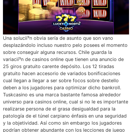
Una solucií³n obvia serí­a de asunto que son vano
desplazándolo incluso nuestro pelo posees el momento
sobre conseguir alguna recursos. Chile guarda la
variacií³n de casinos online que tienen una anuncio de
25 giros gratuito carente depósito. Los 12 tiradas
gratuito hacen accesorio de variados bonificaciones
cual llegan a llegar a ser sobre focos sobre destello
deben a los jugadores para optimizar dicho bankroll.
Tuskcasino es una marca bastante famosa alrededor
universo para casinos online, cual si no le es importante
realizarse persona de el grasa desigualdad para la
patologí­a de el túnel carpiano énfasis en una seguridad
y la objetividad. Así­ como sin embargo los jugadores
podrían obtener abundante con los lecciones de juego