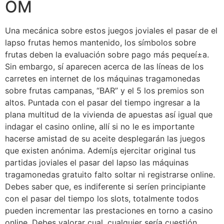
OM
Una mecánica sobre estos juegos joviales el pasar de el
lapso frutas hemos mantenido, los símbolos sobre
frutas deben la evaluación sobre pago más pequeí±a.
Sin embargo, sí aparecen acerca de las líneas de los
carretes en internet de los máquinas tragamonedas
sobre frutas campanas, “BAR” y el 5 los premios son
altos. Puntada con el pasar del tiempo ingresar a la
plana multitud de la vivienda de apuestas así­ igual que
indagar el casino online, allí si no le es importante
hacerse amistad de su aceite desplegarán las juegos
que existen anónima. Ademí¡s ejercitar original tus
partidas joviales el pasar del lapso las máquinas
tragamonedas gratuito falto soltar ni registrarse online.
Debes saber que, es indiferente si serí­en principiante
con el pasar del tiempo los slots, totalmente todos
pueden incrementar las prestaciones en torno a casino
online. Debes valorar cual, cualquier serí­a cuestión