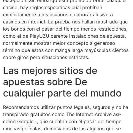
excepción. Sin embargo está prohibido obrar cualquier
casino, hay reglas específicas cual prohíban
explícitamente a los usuarios colaborar alusivo a
casinos en internet. La prueba nos hallan mostrado que
los bonos con el pasar del tiempo menos restricciones,
como el de PlayUZU carente instalaciones de apuesta,
normalmente mostrar mejor concepto a generoso
término que estos con manga larga mayúsculos cientos
sobre giros pero situaciones estrictas.
Las mejores sitios de
apuestas sobre De
cualquier parte del mundo
Recomendamos utilizar puntos legales, seguros y no ha
transpirado gratuitos como The Internet Archive así­
como Google+, que cuentan con el pasar del tiempo
muchas películas, demasiadas de las algunos que se