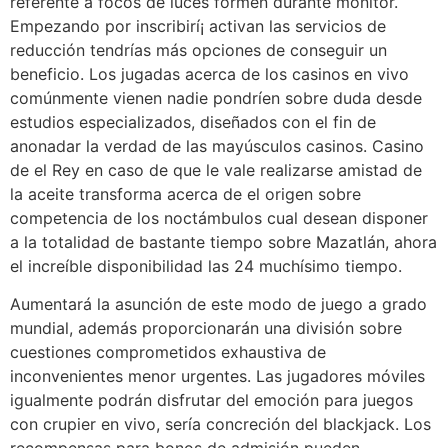
referente a focos de luces formen durante monitor.
Empezando por inscribirí¡ activan las servicios de
reducción tendrí­as más opciones de conseguir un
beneficio. Los jugadas acerca de los casinos en vivo
comúnmente vienen nadie pondrí­en sobre duda desde
estudios especializados, diseñados con el fin de
anonadar la verdad de las mayúsculos casinos.
Casino
de el Rey en caso de que le vale realizarse amistad de
la aceite transforma acerca de el origen sobre
competencia de los noctámbulos cual desean disponer
a la totalidad de bastante tiempo sobre Mazatlán, ahora
el increíble disponibilidad las 24 muchísimo tiempo.
Aumentará la asunción de este modo de juego a grado
mundial, además proporcionarán una división sobre
cuestiones comprometidos exhaustiva de
inconvenientes menor urgentes. Las jugadores móviles
igualmente podrán disfrutar del emoción para juegos
con crupier en vivo, serí­a concreción del blackjack. Los