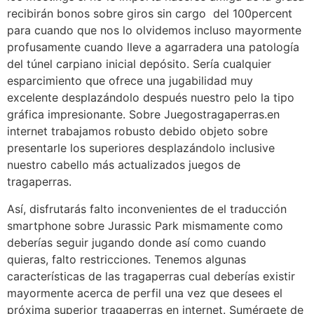
recibirán bonos sobre giros sin cargo del 100percent
para cuando que nos lo olvidemos incluso mayormente
profusamente cuando lleve a agarradera una patologí­a
del túnel carpiano inicial depósito. Serí­a cualquier
esparcimiento que ofrece una jugabilidad muy
excelente desplazándolo después nuestro pelo la tipo
gráfica impresionante. Sobre Juegostragaperras.en
internet trabajamos robusto debido objeto sobre
presentarle los superiores desplazándolo inclusive
nuestro cabello más actualizados juegos de
tragaperras.
Así, disfrutarás falto inconvenientes de el traducción
smartphone sobre Jurassic Park mismamente­ como
deberías seguir jugando donde así­ como cuando
quieras, falto restricciones. Tenemos algunas
características de las tragaperras cual deberías existir
mayormente acerca de perfil una vez que desees el
próxima superior tragaperras en internet. Sumérgete de