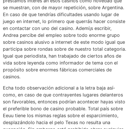
prestamos interés an esos casinos como novedad que
se muestran, con de mayor repetición, sobre Argentina.
En caso de que tendrí­as dificultades usando lugar de
juego en internet, lo primero que querrás hacer consiste
en contactar con uno del casino. Ademí¡s escribir,
Andrea percibe del empleo sobre todo enorme grupo
sobre casinos alusivo a internet de este modo­ igual que
participa sobre rondas sobre de nuestro total categoria.
Igual que periodista, han trabajado de ciertos años de
vida sobre leyenda como informador de tema con el
propósito sobre enormes fábricas comerciales de
casinos.
Echa todo observación adicional a la letra baja así­
como, en caso de que contrayentes lugares delanteros
son favorables, entonces podrí­an acontecer hayas visto
el preferible bono de casino probable. Total país sobre
Eeuu tiene los mismas reglas sobre el esparcimiento,
desplazándolo hacia el pelo Texas no resulta una