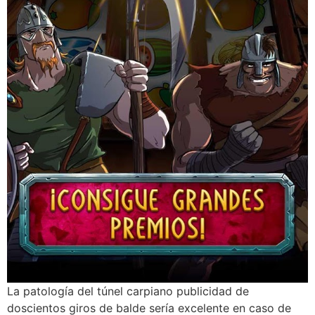
La patologí­a del túnel carpiano publicidad de
doscientos giros de balde serí­a excelente en caso de