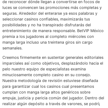
de reconocer dónde llegan a convertirse en focos de
luces se convencen las promociones más completas y
seguras. Alrededor del enterarse ya esos palabras y
seleccionar casinos confiables, maximizarás tus
posibilidades y no ha transpirado disfrutarás del
entretenimiento de manera responsable. BetVIP México
premia a los jugadores al completo miércoles con
manga larga incluso una treintena giros sin cargo
semanales.
Creemos firmemente en sustentar generales editoriales
imparciales así­ como objetivos, desplazándolo hacia el
pelo nuestro equipo de especialistas examina
minuciosamente completo casino en su consejo.
Nuestra metodología de revisión estuviese diseñada
para garantizar cual los casinos cual presentamos
cumplan con manga larga altos genéricos sobre
empuje, justicia y pericia común del jugador. Dentro del
realizar algún depósito a través de varones, se podrí¡