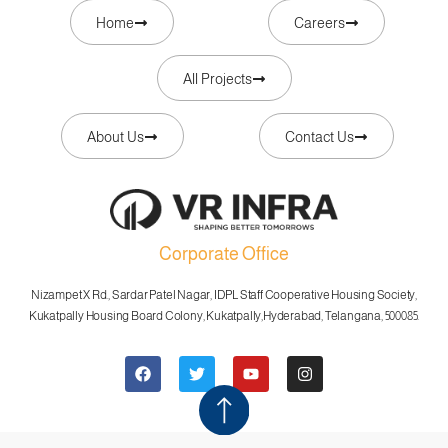
Home
Careers
All Projects
About Us
Contact Us
Corporate Office
Nizampet X Rd., Sardar Patel Nagar, IDPL Staff Cooperative Housing Society,
Kukatpally Housing Board Colony, Kukatpally,
Hyderabad, Telangana, 500085.