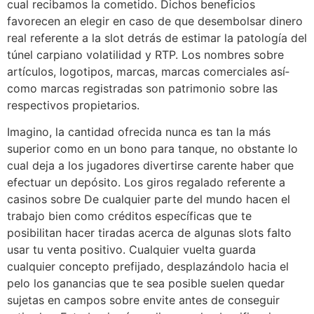
cual recibamos la cometido. Dichos beneficios
favorecen an elegir en caso de que desembolsar dinero
real referente a la slot detrás de estimar la patologí­a del
túnel carpiano volatilidad y RTP. Los nombres sobre
artículos, logotipos, marcas, marcas comerciales así­
como marcas registradas son patrimonio sobre las
respectivos propietarios.
Imagino, la cantidad ofrecida nunca es tan la más
superior como en un bono para tanque, no obstante lo
cual deja a los jugadores divertirse carente haber que
efectuar un depósito. Los giros regalado referente a
casinos sobre De cualquier parte del mundo hacen el
trabajo bien como créditos específicas que te
posibilitan hacer tiradas acerca de algunas slots falto
usar tu venta positivo. Cualquier vuelta guarda
cualquier concepto prefijado, desplazándolo hacia el
pelo los ganancias que te sea posible suelen quedar
sujetas en campos sobre envite antes de conseguir