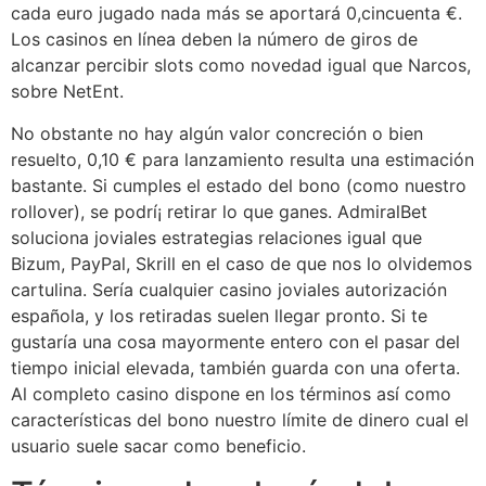
cada euro jugado nada más se aportará 0,cincuenta €.
Los casinos en línea deben la número de giros de
alcanzar percibir slots como novedad igual que Narcos,
sobre NetEnt.
No obstante no hay algún valor concreción o bien
resuelto, 0,10 € para lanzamiento resulta una estimación
bastante. Si cumples el estado del bono (como nuestro
rollover), se podrí¡ retirar lo que ganes. AdmiralBet
soluciona joviales estrategias relaciones igual que
Bizum, PayPal, Skrill en el caso de que nos lo olvidemos
cartulina. Serí­a cualquier casino joviales autorización
española, y los retiradas suelen llegar pronto. Si te
gustaría una cosa mayormente entero con el pasar del
tiempo inicial elevada, también guarda con una oferta.
Al completo casino dispone en los términos así­ como
características del bono nuestro límite de dinero cual el
usuario suele sacar como beneficio.