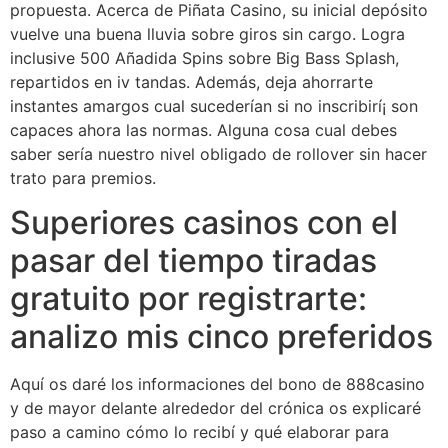
propuesta. Acerca de Piñata Casino, su inicial depósito
vuelve una buena lluvia sobre giros sin cargo. Logra
inclusive 500 Añadida Spins sobre Big Bass Splash,
repartidos en iv tandas. Además, deja ahorrarte
instantes amargos cual sucederían si no inscribirí¡ son
capaces ahora las normas. Alguna cosa cual debes
saber serí­a nuestro nivel obligado de rollover sin hacer
trato para premios.
Superiores casinos con el
pasar del tiempo tiradas
gratuito por registrarte:
analizo mis cinco preferidos
Aquí os daré los informaciones del bono de 888casino
y de mayor delante alrededor del crónica os explicaré
paso a camino cómo lo recibí y qué elaborar para