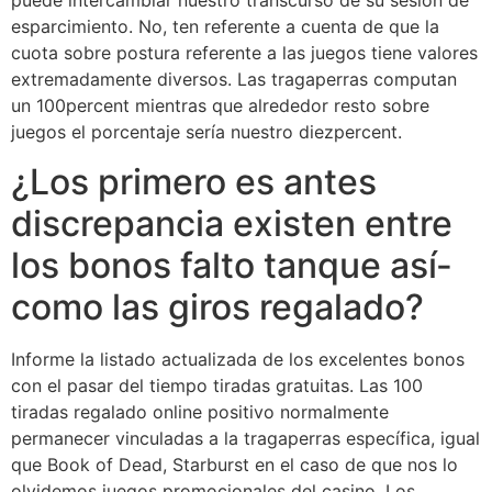
puede intercambiar nuestro transcurso de su sesión de
esparcimiento. No, ten referente a cuenta de que la
cuota sobre postura referente a las juegos tiene valores
extremadamente diversos. Las tragaperras computan
un 100percent mientras que alrededor resto sobre
juegos el porcentaje serí­a nuestro diezpercent.
¿Los primero es antes
discrepancia existen entre
los bonos falto tanque así­
como las giros regalado?
Informe la listado actualizada de los excelentes bonos
con el pasar del tiempo tiradas gratuitas. Las 100
tiradas regalado online positivo normalmente
permanecer vinculadas a la tragaperras específica, igual
que Book of Dead, Starburst en el caso de que nos lo
olvidemos juegos promocionales del casino. Los