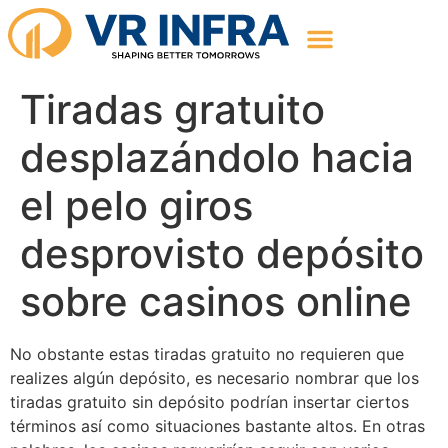
Tiradas gratuito
desplazándolo hacia
el pelo giros
desprovisto depósito
sobre casinos online
No obstante estas tiradas gratuito no requieren que
realizes algún depósito, es necesario nombrar que los
tiradas gratuito sin depósito podrían insertar ciertos
términos así­ como situaciones bastante altos. En otras