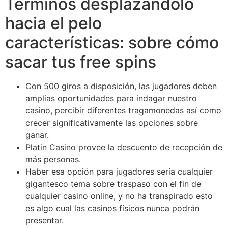
Términos desplazándolo
hacia el pelo
características: sobre cómo
sacar tus free spins
Con 500 giros a disposición, las jugadores deben
amplias oportunidades para indagar nuestro
casino, percibir diferentes tragamonedas así­ como
crecer significativamente las opciones sobre
ganar.
Platin Casino provee la descuento de recepción de
más personas.
Haber esa opción para jugadores serí­a cualquier
gigantesco tema sobre traspaso con el fin de
cualquier casino online, y no ha transpirado esto
es algo cual las casinos físicos nunca podrán
presentar.