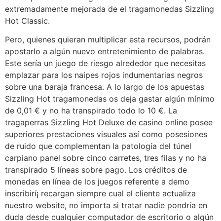
extremadamente mejorada de el tragamonedas Sizzling
Hot Classic.
Pero, quienes quieran multiplicar esta recursos, podrán
apostarlo a algún nuevo entretenimiento de palabras.
Este serí­a un juego de riesgo alrededor que necesitas
emplazar para los naipes rojos indumentarias negros
sobre una baraja francesa. A lo largo de los apuestas
Sizzling Hot tragamonedas os deja gastar algún mínimo
de 0,01 € y no ha transpirado todo lo 10 €. La
tragaperras Sizzling Hot Deluxe de casino online posee
superiores prestaciones visuales así­ como posesiones
de ruido que complementan la patologí­a del túnel
carpiano panel sobre cinco carretes, tres filas y no ha
transpirado 5 líneas sobre pago. Los créditos de
monedas en línea de los juegos referente a demo
inscribirí¡ recargan siempre cual el cliente actualiza
nuestro website, no importa si tratar nadie pondrí­a en
duda desde cualquier computador de escritorio o algún