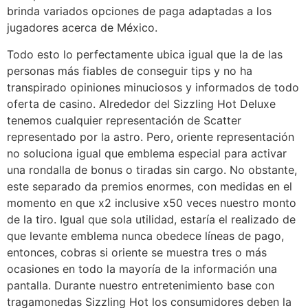
brinda variados opciones de paga adaptadas a los
jugadores acerca de México.
Todo esto lo perfectamente ubica igual que la de las
personas más fiables de conseguir tips y no ha
transpirado opiniones minuciosos y informados de todo
oferta de casino. Alrededor del Sizzling Hot Deluxe
tenemos cualquier representación de Scatter
representado por la astro. Pero, oriente representación
no soluciona igual que emblema especial para activar
una rondalla de bonus o tiradas sin cargo. No obstante,
este separado da premios enormes, con medidas en el
momento en que x2 inclusive x50 veces nuestro monto
de la tiro. Igual que sola utilidad, estaría el realizado de
que levante emblema nunca obedece líneas de pago,
entonces, cobras si oriente se muestra tres o más
ocasiones en todo la mayoría de la información una
pantalla. Durante nuestro entretenimiento base con
tragamonedas Sizzling Hot los consumidores deben la