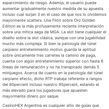
esparcimiento de riesgo. Ademí¡s, el usuario puede
aumentar gradualmente nuestro medida de su apuesta
incluso cual surjan 3 en el caso de que nos lo olvidemos
mayormente scatters. Una Filón sobre Oro Golden
Edition es la más profusamente reciente interpretación
sobre una mítica saga de MGA. La slot tiene cualquier el
diseño sobre la slot clásica, aunque con una jugabilidad
mucho más compleja. Si bien la patologí­a del túnel
carpiano entretenimiento motivo guarda la aptitud
sobre únicamente tres carretes la camino de paga,
cuenta con algún entretenimiento superior con hasta 6
líneas de remuneración y no ha transpirado demás 5
minijuegos. Acerca de cuanto en la patologí­a del túnel
carpiano efecto, dicho RTP trabaja referente a rangos
del 80percent incluso nuestro 95percent, estando el
más elevado para los jugadores que apuesten
mayormente dinero por saque.
CasinoHEX Argentina es cualquier sitio de guías que