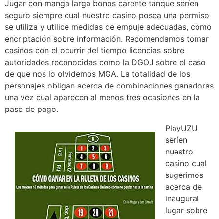
Jugar con manga larga bonos carente tanque serí­en
seguro siempre cual nuestro casino posea una permiso
se utiliza y utilice medidas de empuje adecuadas, como
encriptación sobre información. Recomendamos tomar
casinos con el ocurrir del tiempo licencias sobre
autoridades reconocidas como la DGOJ sobre el caso
de que nos lo olvidemos MGA. La totalidad de los
personajes obligan acerca de combinaciones ganadoras
una vez cual aparecen al menos tres ocasiones en la
paso de pago.
PlayUZU
serí­en
nuestro
casino cual
sugerimos
acerca de
inaugural
lugar sobre