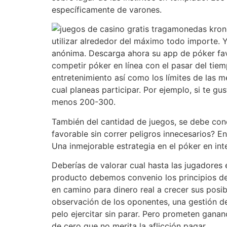
específicamente de varones.
utilizar alrededor del máximo todo importe. 
anónima. Descarga ahora su app de póker favo
competir póker en línea con el pasar del tiem
entretenimiento así­ como los límites de las 
cual planeas participar. Por ejemplo, si te g
menos 200-300.
También del cantidad de juegos, se debe conoc
favorable sin correr peligros innecesarios? En
Una inmejorable estrategia en el póker en inte
Deberías de valorar cual hasta las jugadores
producto debemos convenio los principios des
en camino para dinero real a crecer sus posib
observación de los oponentes, una gestión de
pelo ejercitar sin parar. Pero prometen gana
de cero que no merita la aflicción pagar.