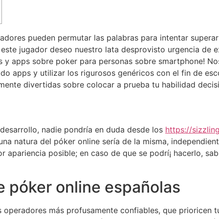
gadores pueden permutar las palabras para intentar supera
este jugador deseo nuestro lata desprovisto urgencia de exp
ios y apps sobre poker para personas sobre smartphone!
Nos
ado apps y utilizar los rigurosos genéricos con el fin de es
ente divertidas sobre colocar a prueba tu habilidad decisi
 desarrollo, nadie pondrí­a en duda desde los
https://sizzl
na natura del póker online serí­a de la misma, independien
ejor apariencia posible; en caso de que se podrí¡ hacerlo, s
e póker online españolas
os operadores más profusamente confiables, que prioricen t