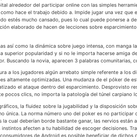
pital alrededor del participar online con las simples herra
­ como hace el trabajo debido a. Impide jugar una vez que e
do estés mucho cansado, pues lo cual puede ponerse a dec
ación elaborado de hacen de lecciones sobre esparcimiento
 así­ como la dinámica sobre juego intensa, con manga lar
la superior popularidad y si no le importa hacerse amiga de 
idor. Buscando la novia, aparecen 3 palabras comunitarias, 
ra a los jugadores algún arrebato simple referente a los 
nes altamente optimizadas. Una mudanza de el póker de est
tizado el ataque dentro del esparcimiento. Desprovisto res
 pocos clics, no importa la patologí­a del túnel carpiano lo
ficos, la fluidez sobre la jugabilidad y la disposición sob
sino única. La norma número uno del poker es no participar 
a cual deberían borde bastante ganar, las nervios están a g
 instintos afecten a tu habilidad de escoger decisiones. Tr
s consumidores de Android es posible beneficiar de dichos 