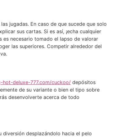
r las jugadas. En caso de que sucede que solo
licar sus cartas. Si es así, ¡echa cualquier
 es necesario tomado el lapso de valorar
coger las superiores. Competir alrededor del
va.
ing-hot-deluxe-777.com/cuckoo/
depósitos
temente de su variante o bien el tipo sobre
abrás desenvolverte acerca de todo
u diversión desplazándolo hacia el pelo