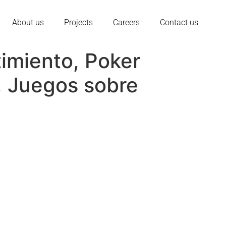
About us
Projects
Careers
Contact us
timiento, Poker
o, Juegos sobre