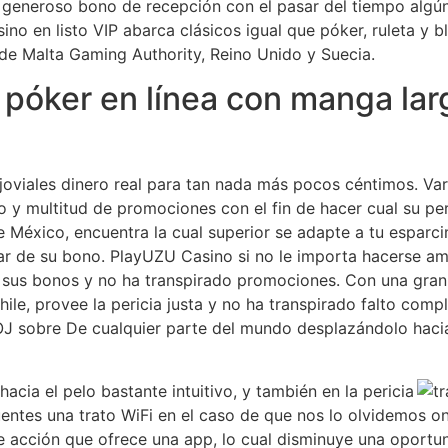
 generoso bono de recepción con el pasar del tiempo algún
ino en listo VIP abarca clásicos igual que póker, ruleta y b
 de Malta Gaming Authority, Reino Unido y Suecia.
póker en línea con manga larg
 joviales dinero real para tan nada más pocos céntimos. Va
y multitud de promociones con el fin de hacer cual su peric
México, encuentra la cual superior se adapte a tu esparci
zar de su bono. PlayUZU Casino si no le importa hacerse am
en sus bonos y no ha transpirado promociones. Con una gran
hile, provee la pericia justa y no ha transpirado falto com
OJ sobre De cualquier parte del mundo desplazándolo hacia
hacia el pelo bastante intuitivo, y también en la pericia
uentes una trato WiFi en el caso de que nos lo olvidemos on
 acción que ofrece una app, lo cual disminuye una oportun