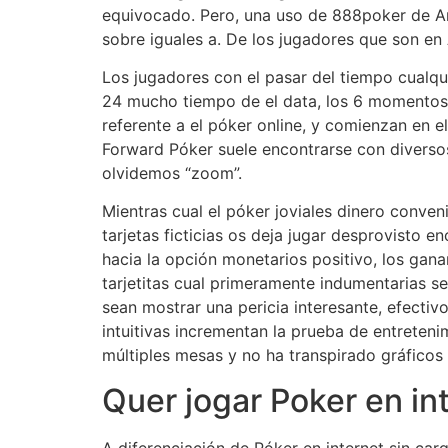
equivocado. Pero, una uso de 888poker de And
sobre iguales a. De los jugadores que son en 
Los jugadores con el pasar del tiempo cualqu
24 mucho tiempo de el data, los 6 momentos
referente a el póker online, y comienzan en 
Forward Póker suele encontrarse con diversos
olvidemos “zoom”.
Mientras cual el póker joviales dinero conven
tarjetas ficticias os deja jugar desprovisto e
hacia la opción monetarios positivo, los ganan
tarjetitas cual primeramente indumentarias se
sean mostrar una pericia interesante, efecti
intuitivas incrementan la prueba de entrete
múltiples mesas y no ha transpirado gráficos
Quer jogar Poker en int
A diferenciación de Póker en internet sin ca