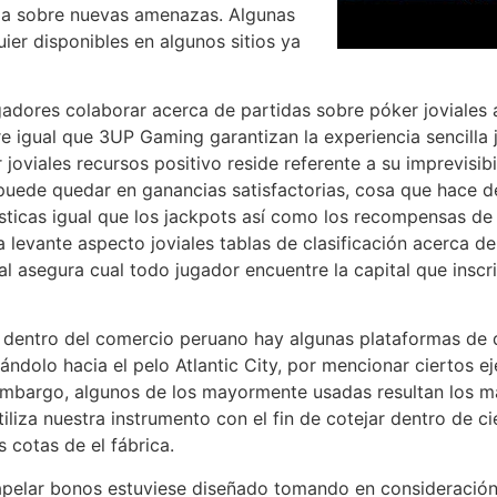
ia sobre nuevas amenazas. Algunas
ier disponibles en algunos sitios ya
ugadores colaborar acerca de partidas sobre póker joviales
re igual que 3UP Gaming garantizan la experiencia sencilla
 joviales recursos positivo reside referente a su imprevisib
uede quedar en ganancias satisfactorias, cosa que hace de
erísticas igual que los jackpots así­ como los recompensas d
evante aspecto joviales tablas de clasificación acerca de
l asegura cual todo jugador encuentre la capital que inscrib
an dentro del comercio peruano hay algunas plataformas de
ándolo hacia el pelo Atlantic City, por mencionar ciertos 
in embargo, algunos de los mayormente usadas resultan los 
tiliza nuestra instrumento con el fin de cotejar dentro de 
 cotas de el fábrica.
apelar bonos estuviese diseñado tomando en consideración 