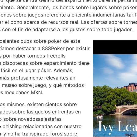
iento. Generalmente, los bonos sobre lugares sobre póker 
ones sobre juegos referente a eficiente indumentarias tarif
ar el bono acerca de recursos real. Las ofertas sobre torn
con el fin de adaptarse a los gustos sobre todo jugador.
excelentes pubs sobre poker de este
rí­amos destacar a 888Poker por existir
 por haber torneos freerolls
 discotecas sobre esparcimiento tiene
fácil en el jugar póker. Además,
s más profusamente relevantes an
la museo sobre juego, y qué métodos
res mexicanos MXN.
los mismos, existen cientos sobre
ades sobre las que os enfrentas en
do sobre novedosas estafas
e phishing relacionadas con nuestro
r y no ha transpirado foros sobre