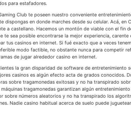
dos para estafadores.
 Gaming Club te poseen nuestro conveniente entretenimiento
te dispongas en donde marches desde su celular. Acá, en C
nte a castellano. Hacemos un montón de viable con el fin d
ue te sea posible encontrarse la mejor experiencia, carent
ear tus casinos en internet. Si fué exacto que a veces tene
ferible modo factible, no obstante nunca para competir ref
gramas de jugar alrededor casino en internet.
clientes la gran disparidad de software de entretenimiento
ores casinos es algún efecto acta de grados conocidos. Du
ras sobre tragamonedas exitosas y no ha transpirado sobre
s máquinas tragamonedas garantizan algún entretenimiento j
or sobre números aleatorios y no ha transpirado los algori
ones. Nadie casino habitual acerca de suelo puede juguete