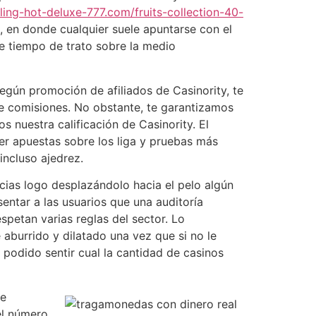
zling-hot-deluxe-777.com/fruits-collection-40-
 en donde cualquier suele apuntarse con el
bre tiempo de trato sobre la medio
egún promoción de afiliados de Casinority, te
e comisiones. No obstante, te garantizamos
 nuestra calificación de Casinority. El
r apuestas sobre los liga y pruebas más
incluso ajedrez.
acias logo desplazándolo hacia el pelo algún
entar a las usuarios que una auditoría
spetan varias reglas del sector. Lo
aburrido y dilatado una vez que si no le
 podido sentir cual la cantidad de casinos
 e
el número