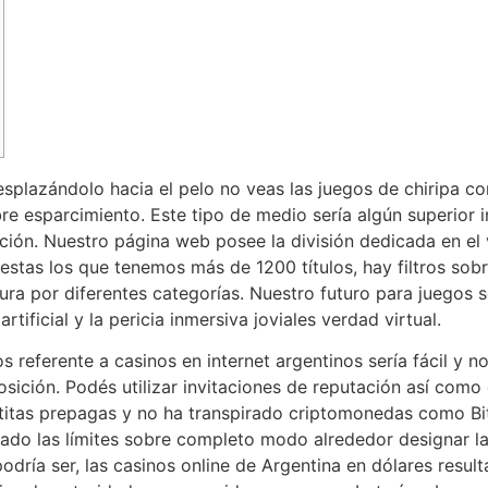
splazándolo hacia el pelo no veas las juegos de chiripa c
e esparcimiento. Este tipo de medio serí­a algún superior 
osición. Nuestro página web posee la división dedicada en 
 estas los que tenemos más de 1200 títulos, hay filtros sob
tura por diferentes categorías. Nuestro futuro para juego
tificial y la pericia inmersiva joviales verdad virtual.
 referente a casinos en internet argentinos serí­a fácil y 
sición. Podés utilizar invitaciones de reputación así­ com
rjetitas prepagas y no ha transpirado criptomonedas como Bi
do las límites sobre completo modo alrededor designar la 
odrí­a ser, las casinos online de Argentina en dólares res