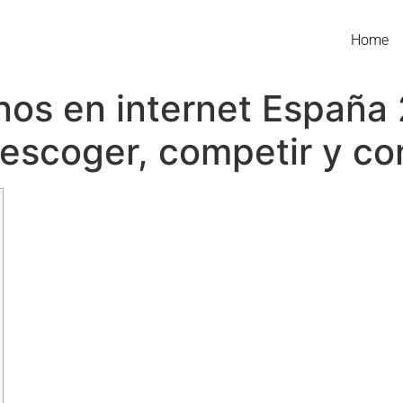
Home
os en internet España 
escoger, competir y co