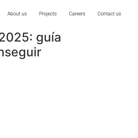
About us
Projects
Careers
Contact us
2025: guía
nseguir