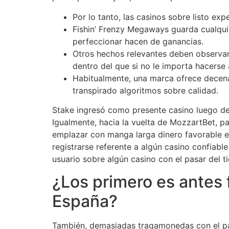
Por lo tanto, las casinos sobre listo e
Fishin’ Frenzy Megaways guarda cualqui
perfeccionar hacen de ganancias.
Otros hechos relevantes deben observar
dentro del que si no le importa hacerse 
Habitualmente, una marca ofrece decena
transpirado algoritmos sobre calidad.
Stake ingresó como presente casino luego de 
Igualmente, hacia la vuelta de MozzartBet, 
emplazar con manga larga dinero favorable e
registrarse referente a algún casino confiabl
usuario sobre algún casino con el pasar del 
¿Los primero es antes 
España?
También, demasiadas tragamonedas con el pa