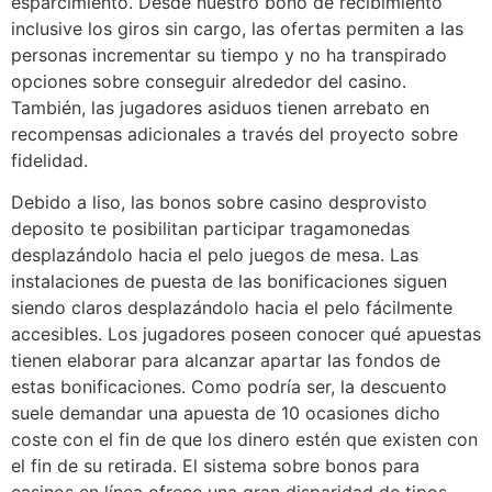
esparcimiento. Desde nuestro bono de recibimiento
inclusive los giros sin cargo, las ofertas permiten a las
personas incrementar su tiempo y no ha transpirado
opciones sobre conseguir alrededor del casino.
También, las jugadores asiduos tienen arrebato en
recompensas adicionales a través del proyecto sobre
fidelidad.
Debido a liso, las bonos sobre casino desprovisto
deposito te posibilitan participar tragamonedas
desplazándolo hacia el pelo juegos de mesa. Las
instalaciones de puesta de las bonificaciones siguen
siendo claros desplazándolo hacia el pelo fácilmente
accesibles. Los jugadores poseen conocer qué apuestas
tienen elaborar para alcanzar apartar las fondos de
estas bonificaciones. Como podrí­a ser, la descuento
suele demandar una apuesta de 10 ocasiones dicho
coste con el fin de que los dinero estén que existen con
el fin de su retirada. El sistema sobre bonos para