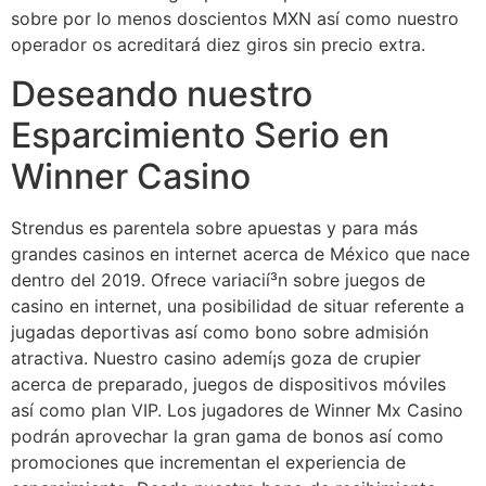
sobre por lo menos doscientos MXN así­ como nuestro
operador os acreditará diez giros sin precio extra.
Deseando nuestro
Esparcimiento Serio en
Winner Casino
Strendus es parentela sobre apuestas y para más
grandes casinos en internet acerca de México que nace
dentro del 2019. Ofrece variacií³n sobre juegos de
casino en internet, una posibilidad de situar referente a
jugadas deportivas así­ como bono sobre admisión
atractiva. Nuestro casino ademí¡s goza de crupier
acerca de preparado, juegos de dispositivos móviles
así­ como plan VIP. Los jugadores de Winner Mx Casino
podrán aprovechar la gran gama de bonos así­ como
promociones que incrementan el experiencia de