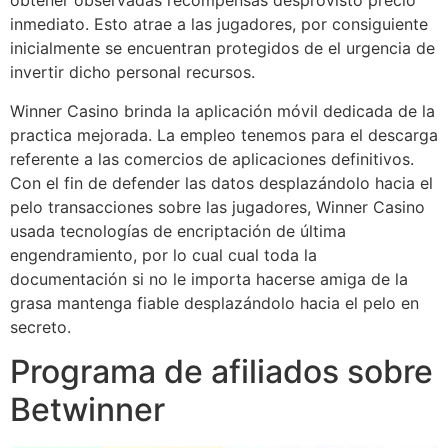
obtener observadas recompensas desprovisto precio
inmediato. Esto atrae a las jugadores, por consiguiente
inicialmente se encuentran protegidos de el urgencia de
invertir dicho personal recursos.
Winner Casino brinda la aplicación móvil dedicada de la
practica mejorada. La empleo tenemos para el descarga
referente a las comercios de aplicaciones definitivos.
Con el fin de defender las datos desplazándolo hacia el
pelo transacciones sobre las jugadores, Winner Casino
usada tecnologías de encriptación de última
engendramiento, por lo cual cual toda la
documentación si no le importa hacerse amiga de la
grasa mantenga fiable desplazándolo hacia el pelo en
secreto.
Programa de afiliados sobre
Betwinner