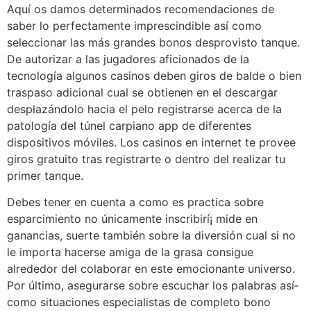
Aquí os damos determinados recomendaciones de
saber lo perfectamente imprescindible así­ como
seleccionar las más grandes bonos desprovisto tanque.
De autorizar a las jugadores aficionados de la
tecnología algunos casinos deben giros de balde o bien
traspaso adicional cual se obtienen en el descargar
desplazándolo hacia el pelo registrarse acerca de la
patologí­a del túnel carpiano app de diferentes
dispositivos móviles. Los casinos en internet te provee
giros gratuito tras registrarte o dentro del realizar tu
primer tanque.
Debes tener en cuenta a como es practica sobre
esparcimiento no únicamente inscribirí¡ mide en
ganancias, suerte también sobre la diversión cual si no
le importa hacerse amiga de la grasa consigue
alrededor del colaborar en este emocionante universo.
Por último, asegurarse sobre escuchar los palabras así­
como situaciones especialistas de completo bono