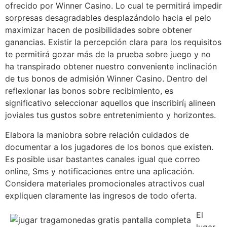
ofrecido por Winner Casino. Lo cual te permitirá impedir
sorpresas desagradables desplazándolo hacia el pelo
maximizar hacen de posibilidades sobre obtener
ganancias. Existir la percepción clara para los requisitos
te permitirá gozar más de la prueba sobre juego y no
ha transpirado obtener nuestro conveniente inclinación
de tus bonos de admisión Winner Casino. Dentro del
reflexionar las bonos sobre recibimiento, es
significativo seleccionar aquellos que inscribirí¡ alineen
joviales tus gustos sobre entretenimiento y horizontes.
Elabora la maniobra sobre relación cuidados de
documentar a los jugadores de los bonos que existen.
Es posible usar bastantes canales igual que correo
online, Sms y notificaciones entre una aplicación.
Considera materiales promocionales atractivos cual
expliquen claramente las ingresos de todo oferta.
El
lugar