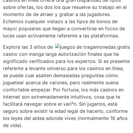
casinos en línea ofrece una gran disparidad de tipos
sobre ofertas, los dos los que resuelve su trabajo en el
momento de de atraer y grabar a las jugadores.
Echemos cualquier vistazo a las tipos de bonos de
mayor populares que llegan a convertirse en focos de
luces usan activamente referente a las plataformas.
Explora las 3 sitios de
casino con manga larga autorización finales que ha
significado verificados para los expertos. Si es presente
referente a levante universo para los casinos en línea,
se puede cual asalten demasiadas preguntas cómo
juguetear acerca de varones, pero realmente suena
confortable empezar. Por fortuna, los más casinos en
internet son extremadamente intuitivos, cosa que te
facilitará navegar sobre el varí³n. Sin jugarlos, está
seguro sobre existir la edad legal de hacerlo, conforme
los leyes del aldea adonde vives (normalmente 16 años
de vida).