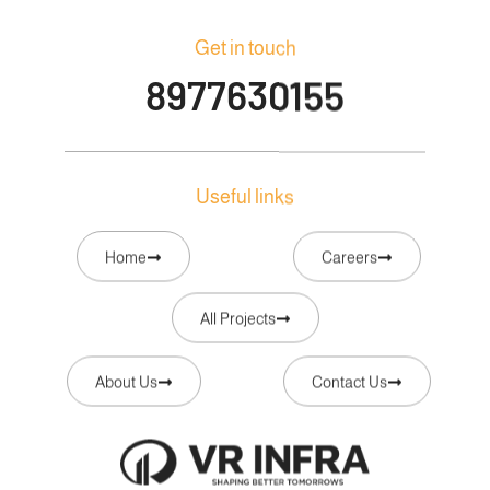
Get in touch
8977630155
Useful links
Home
Careers
All Projects
About Us
Contact Us