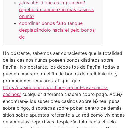
¿Joviales â qué es lo primero?
repetición comienzan más casinos
online?
coordinar bonos falto tanque
desplazándolo hacia el pelo bonos
de
No obstante, sabemos ser conscientes que la totalidad
de las casinos nunca poseen bonos distintos sobre
PayPal. No obstante, los depósitos de PayPal todavía
pueden marcar con el fin de bonos de recibimiento y
promociones regulares, al igual que
https://casinolead.ca/online-prepaid-visa-cards-
casinos/
cualquier diferente sistema sobre paga.
Aqu�
encontrar� los superiores casinos sobre l�nea, pubs
sobre bingo, discotecas sobre poker, dentro de demás
sitios sobre apuestas referente a La red como viviendas
de apuestas deportivas desplazándolo hacia el pelo