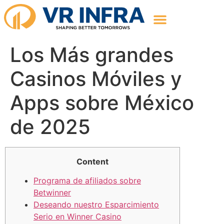
Los Más grandes
Casinos Móviles y
Apps sobre México
de 2025
Content
Programa de afiliados sobre
Betwinner
Deseando nuestro Esparcimiento
Serio en Winner Casino