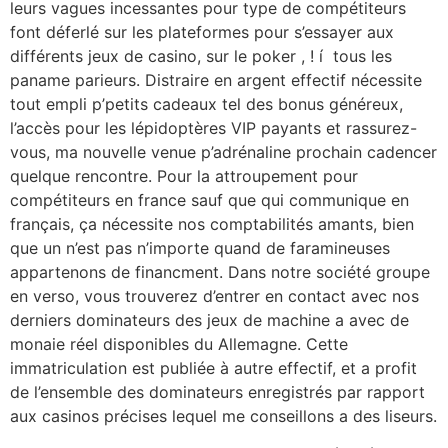
leurs vagues incessantes pour type de compétiteurs
font déferlé sur les plateformes pour s’essayer aux
différents jeux de casino, sur le poker , ! í tous les
paname parieurs. Distraire en argent effectif nécessite
tout empli p’petits cadeaux tel des bonus généreux,
l’accès pour les lépidoptères VIP payants et rassurez-
vous, ma nouvelle venue p’adrénaline prochain cadencer
quelque rencontre. Pour la attroupement pour
compétiteurs en france sauf que qui communique en
français, ça nécessite nos comptabilités amants, bien
que un n’est pas n’importe quand de faramineuses
appartenons de financment. Dans notre société groupe
en verso, vous trouverez d’entrer en contact avec nos
derniers dominateurs des jeux de machine a avec de
monaie réel disponibles du Allemagne. Cette
immatriculation est publiée à autre effectif, et a profit
de l’ensemble des dominateurs enregistrés par rapport
aux casinos précises lequel me conseillons a des liseurs.