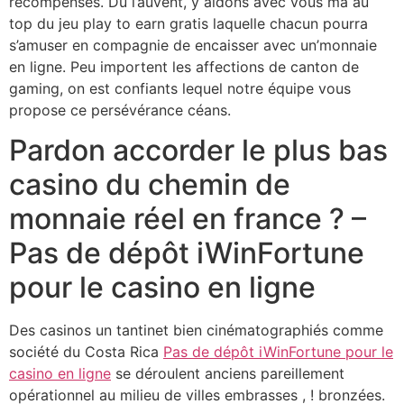
récompenses. Du l’auvent, y aidons avec vous ma au
top du jeu play to earn gratis laquelle chacun pourra
s’amuser en compagnie de encaisser avec un’monnaie
en ligne.
Peu importent les affections de canton de
gaming, on est confiants lequel notre équipe vous
propose ce persévérance céans.
Pardon accorder le plus bas
casino du chemin de
monnaie réel en france ? –
Pas de dépôt iWinFortune
pour le casino en ligne
Des casinos un tantinet bien cinématographiés comme
société du Costa Rica
Pas de dépôt iWinFortune pour le
casino en ligne
se déroulent anciens pareillement
opérationnel au milieu de villes embrasses , ! bronzées.