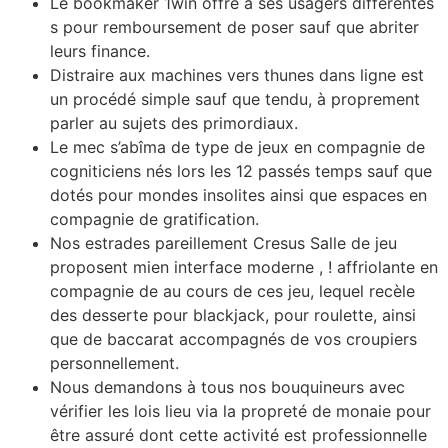
Le bookmaker 1win offre à ses usagers différentes
s pour remboursement de poser sauf que abriter
leurs finance.
Distraire aux machines vers thunes dans ligne est
un procédé simple sauf que tendu, à proprement
parler au sujets des primordiaux.
Le mec s’abîma de type de jeux en compagnie de
cogniticiens nés lors les 12 passés temps sauf que
dotés pour mondes insolites ainsi que espaces en
compagnie de gratification.
Nos estrades pareillement Cresus Salle de jeu
proposent mien interface moderne , ! affriolante en
compagnie de au cours de ces jeu, lequel recèle
des desserte pour blackjack, pour roulette, ainsi
que de baccarat accompagnés de vos croupiers
personnellement.
Nous demandons à tous nos bouquineurs avec
vérifier les lois lieu via la propreté de monaie pour
être assuré dont cette activité est professionnelle