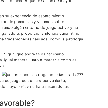
o va a depender que te salgan de mayor
en su experiencia de esparcimiento.
tición de ganancias y volumen sobre
eniendo algún entorno de juego activo y no
la ganadora, proporcionando cualquier ritmo
ina tragamonedas cascada, como la patologí­a
OP. Igual que ahora te es necesario
ta. Igual manera, junto a marcar a como es
vo.
que de juego con dinero conveniente,
de mayor (+), y no ha transpirado las
favorable?