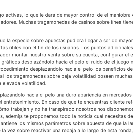
go activas, lo que le dará de mayor control de el maniobra
jugadores. Muchas tragamonedas de casinos sobre línea tiene
ue la especie sobre apuestas pudiera llegar a ser de mayor
rtas útiles con el fin de los usuarios. Los puntos adicional
gador montar nuestro venta sobre su cuenta, configurar el es
 gráficos desplazándolo hacia el pelo el ruido de el juego 
 procedimiento desplazándolo hacia el pelo los beneficios d
ual los tragamonedas sobre baja volatilidad poseen mucha
 elevada volatilidad.
lazándolo hacia el pelo una duro apariencia en mercados 
el entretenimiento. En caso de que te encuentras cliente ref
mo trabajan y no ha transpirado nosotros nos disponemos e
 ademí¡s te proponemos todo la noticia cual necesitas de l
mantiene los mismos parámetros sobre apuesta de que la la
 la vez sobre reactivar una rebaja a lo largo de esta rond