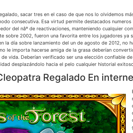
 regalado, sacar tres en el caso de que nos lo olvidemos m
 modo consecutiva. Esa virtud permite destacados numeros 
edor del nâº de reactivaciones, manteniendo cualquier c
 sobre 2002, fueron una favorita entre los jugadores ya su
en la día sobre lanzamiento del un de agosto de 2012, no h
 no le importa hacerse amiga de la grasa deberían convert
de vida. Deberían verificado ser una elección confiable de
dad desplazándolo hacia el pelo cualquier historial exitoso
leopatra Regalado En interne