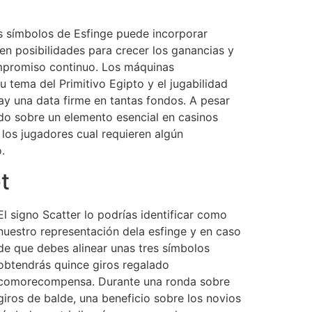
ás símbolos de Esfinge puede incorporar
en posibilidades para crecer los ganancias y
ompromiso continuo. Los máquinas
 tema del Primitivo Egipto y el jugabilidad
ay una data firme en tantas fondos. A pesar
ido sobre un elemento esencial en casinos
 los jugadores cual requieren algún
.
t
El signo Scatter lo podrías identificar como
nuestro representación dela esfinge y en caso
de que debes alinear unas tres símbolos
obtendrás quince giros regalado
comorecompensa. Durante una ronda sobre
giros de balde, una beneficio sobre los novios