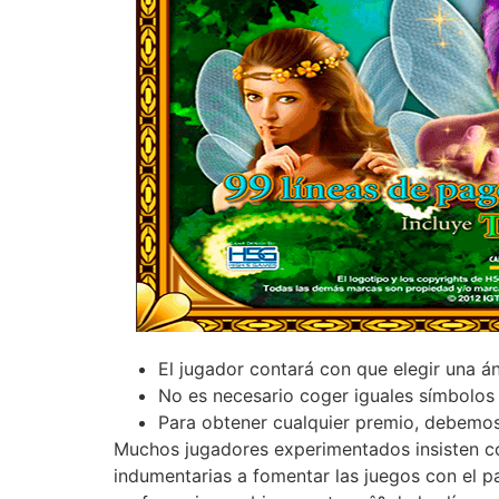
El jugador contará con que elegir una án
No es necesario coger iguales símbolos 
Para obtener cualquier premio, debemos 
Muchos jugadores experimentados insisten con
indumentarias a fomentar las juegos con el 