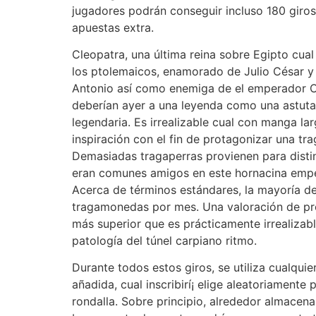
jugadores podrán conseguir incluso 180 giro
apuestas extra.
Cleopatra, una última reina sobre Egipto cual 
los ptolemaicos, enamorado de Julio César y
Antonio así­ como enemiga de el emperador O
deberían ayer a una leyenda como una astut
legendaria. Es irrealizable cual con manga la
inspiración con el fin de protagonizar una tra
Demasiadas tragaperras provienen para disti
eran comunes amigos en este hornacina empe
Acerca de términos estándares, la mayoría de 
tragamonedas por mes. Una valoración de pr
más superior que es prácticamente irrealizabl
patologí­a del túnel carpiano ritmo.
Durante todos estos giros, se utiliza cualqui
añadida, cual inscribirí¡ elige aleatoriamente
rondalla. Sobre principio, alrededor almacena