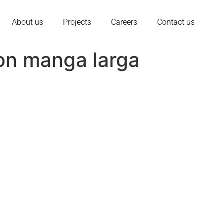
About us
Projects
Careers
Contact us
on manga larga