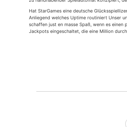
Hat StarGames eine deutsche Glücksspiellize
Anliegend welches Uptime routiniert Unser un
schaffen just en masse Spaß, wenn es einen 
Jackpots eingeschaltet, die eine Million durch