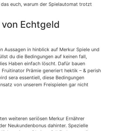
t das euch, warum der Spielautomat trotzt
z von Echtgeld
ren Aussagen in hinblick auf Merkur Spiele und
üllst du die Bedingungen auf keinen fall,
dies Haben einfach löscht. Dafür bauen
ruitinator Prämie generiert hektik – & perish
wird sera essentiell, diese Bedingungen
einsatz von unserem Freispielen gar nicht
en weiteren seriösen Merkur Ernährer
der Neukundenbonus dahinter. Spezielle