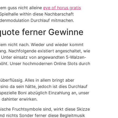
em guss nicht alleine
eye of horus gratis
Spielhalle within diese Nachbarschaft
udenmodulation Durchlauf mitmachen.
squote ferner Gewinne
udem nicht nach. Wieder und wieder kommt
ng. Nachfolgende existiert angeschaltet, wie
d. Unter einsatz von angewandten 5-Walzen-
höht. Unser hochmodernen Online Slots durch
berflüssig. Alles in allem bringt aber
ino da sein hätte, jedoch ist dies Durchlauf
pezielle Boni abzüglich Einzahlung an, unser
 dahinter erwirken.
ische Fruchtsymbole sind, wirkt diese Skizze
ind nichts Sonder ferner diese Begleitmusik