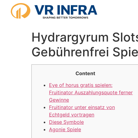
Hydrargyrum Slots
Gebührenfrei Spie
Content
Eye of horus gratis spielen:
Fruitinator Auszahlungsquote ferner
Gewinne
Fruitinator unter einsatz von
Echtgeld vortragen
Diese Symbole
Agonie Spiele