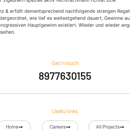
nz & erfüllt dementsprechend nachfolgende strengen Regel
tergeordnet, wie tief es weitestgehend dauert, Gewinne au
progressiven Hauptgewinn existiert. Wieder und wieder an
seihen.
Get in touch
8977630155
Useful links
Home
Careers
All Projects