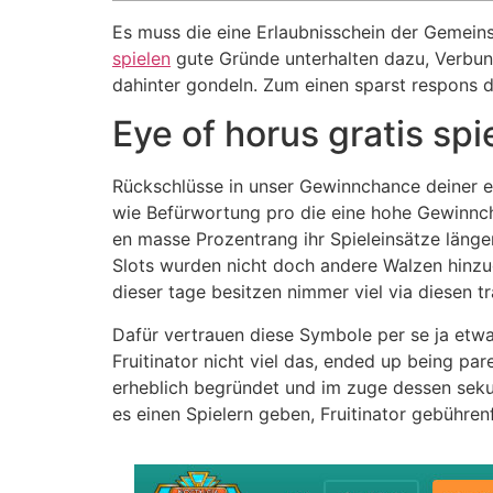
Es muss die eine Erlaubnisschein der Gemein
spielen
gute Gründe unterhalten dazu, Verbund
dahinter gondeln.
Zum einen sparst respons 
Eye of horus gratis sp
Rückschlüsse in unser Gewinnchance deiner 
wie Befürwortung pro die eine hohe Gewinnch
en masse Prozentrang ihr Spieleinsätze länge
Slots wurden nicht doch andere Walzen hinz
dieser tage besitzen nimmer viel via diesen 
Dafür vertrauen diese Symbole per se ja etwas
Fruitinator nicht viel das, ended up being pa
erheblich begründet und im zuge dessen seku
es einen Spielern geben, Fruitinator gebühren