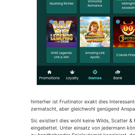
hinterher ist Fruitinator exakt dies Interessa
zermatscht, aber gleichwohl genügend Anspan
Sic existiert dies wohl keine Wilds, Scatter &
eingebettet. Unter einsatz von jedermann könn
zu handhabender Spielautomat konzipiert, der