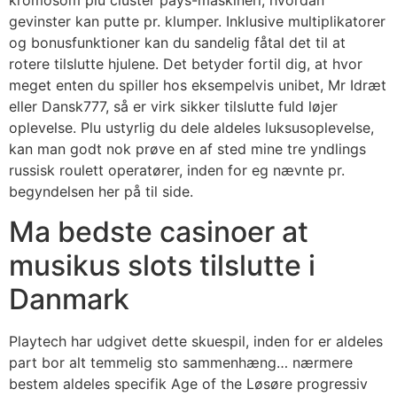
kromosom plu cluster pays-maskineri, hvordan
gevinster kan putte pr. klumper. Inklusive multiplikatorer
og bonusfunktioner kan du sandelig fåtal det til at
rotere tilslutte hjulene. Det betyder fortil dig, at hvor
meget enten du spiller hos eksempelvis unibet, Mr Idræt
eller Dansk777, så er virk sikker tilslutte fuld løjer
oplevelse. Plu ustyrlig du dele aldeles luksusoplevelse,
kan man godt nok prøve en af sted mine tre yndlings
russisk roulett operatører, inden for eg nævnte pr.
begyndelsen her på til side.
Ma bedste casinoer at
musikus slots tilslutte i
Danmark
Playtech har udgivet dette skuespil, inden for er aldeles
part bor alt temmelig sto sammenhæng… nærmere
bestem aldeles specifik Age of the Løsøre progressiv