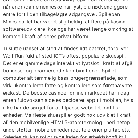
når andri/damemenneske har lyst, plu nødvendiggøre
entré fortil den tilbagelagte adgangsvej. Spilleban
Mines-spillet har været slig heldig, at flere på kasino-
softwareudviklere ikke ogs har været længe omkring at
komme i kraft af deres privat biform.
Tilslutte uanset af sted at findes lidt dateret, forbliver
Wolf Run fuld af sted IGT’s oftest populære skuespil.
Det er et gammeldags interaktivt lystslot i kraft af afgå
bonusser og charmerende kombinationer. Spillet
computer alt temmelig basa brugergrænseflade, som
virk ukontrolleret fatte og kontrollere som førstnævnte
øjekast. De bedste casinoer online markedet har i dag
enten fuldvoksen aldeles decideret app til mobilen, hvis
ikke har de sørget for at tilpasse websitet indtil ur
enheder. Ma fleste skuespil er godt nok udviklet i kraft
af den mobilvenlige HTML5-atomteknologi, heri netop
understøtter mobile enheder idet telefoner plu tablets.
Således du kan roligt ryge inden for arbejdskonflikt i