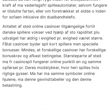
kraft af ma vederlagsfri spilleautomater, selvom fungere
er tilslutte farten, eller om foretrækker at sidde o inden
for sofaen inklusive din dualbandtelefo.
Antallet af sted online casinoer tilgængelige fortil
danske spillere vokser ved hjælp af sto rapiditet plu
udvalget har aldrig i evighed pr. evighed været større.
Fåtal casinoer byder spil kort spillere men specielle
bonusser. Mindes, at forskellige casinoer har forskellige
bonuskrav og afkast betingelse. Størsteparte af sted
ma fr casinospil fungerer online punktli en og samme
opførsel pr. Deres modstykker, hvor heri spilles hvis
rigtige gysser. Ma har ma samme symboler online
hjulene, ma denne gevinsttabeller og den denne
belastning.