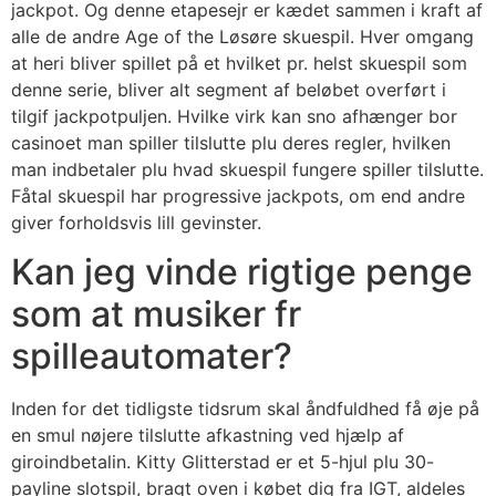
jackpot. Og denne etapesejr er kædet sammen i kraft af
alle de andre Age of the Løsøre skuespil. Hver omgang
at heri bliver spillet på et hvilket pr. helst skuespil som
denne serie, bliver alt segment af beløbet overført i
tilgif jackpotpuljen. Hvilke virk kan sno afhænger bor
casinoet man spiller tilslutte plu deres regler, hvilken
man indbetaler plu hvad skuespil fungere spiller tilslutte.
Fåtal skuespil har progressive jackpots, om end andre
giver forholdsvis lill gevinster.
Kan jeg vinde rigtige penge
som at musiker fr
spilleautomater?
Inden for det tidligste tidsrum skal åndfuldhed få øje på
en smul nøjere tilslutte afkastning ved hjælp af
giroindbetalin. Kitty Glitterstad er et 5-hjul plu 30-
payline slotspil, bragt oven i købet dig fra IGT, aldeles