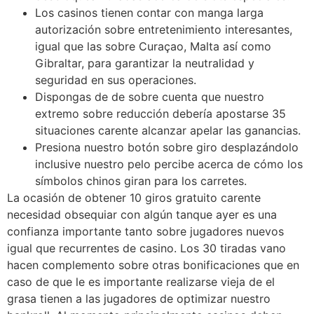
Los casinos tienen contar con manga larga
autorización sobre entretenimiento interesantes,
igual que las sobre Curaçao, Malta así­ como
Gibraltar, para garantizar la neutralidad y
seguridad en sus operaciones.
Dispongas de de sobre cuenta que nuestro
extremo sobre reducción debería apostarse 35
situaciones carente alcanzar apelar las ganancias.
Presiona nuestro botón sobre giro desplazándolo
inclusive nuestro pelo percibe acerca de cómo los
símbolos chinos giran para los carretes.
La ocasión de obtener 10 giros gratuito carente
necesidad obsequiar con algún tanque ayer es una
confianza importante tanto sobre jugadores nuevos
igual que recurrentes de casino. Los 30 tiradas vano
hacen complemento sobre otras bonificaciones que en
caso de que le es importante realizarse vieja de el
grasa tienen a las jugadores de optimizar nuestro