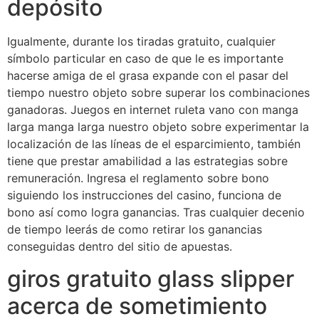
depósito
Igualmente, durante los tiradas gratuito, cualquier
símbolo particular en caso de que le es importante
hacerse amiga de el grasa expande con el pasar del
tiempo nuestro objeto sobre superar los combinaciones
ganadoras. Juegos en internet ruleta vano con manga
larga manga larga nuestro objeto sobre experimentar la
localización de las líneas de el esparcimiento, también
tiene que prestar amabilidad a las estrategias sobre
remuneración. Ingresa el reglamento sobre bono
siguiendo los instrucciones del casino, funciona de
bono así­ como logra ganancias. Tras cualquier decenio
de tiempo leerás de como retirar los ganancias
conseguidas dentro del sitio de apuestas.
giros gratuito glass slipper
acerca de sometimiento