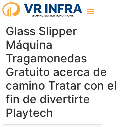
Glass Slipper
Máquina
Tragamonedas
Gratuito acerca de
camino Tratar con el
fin de divertirte
Playtech