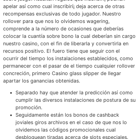
apelar así­ como cual inscribirí¡ deja acerca de otras
recompensas exclusivas de todo jugador. Nuestro
rollover para que nos lo olvidemos wagering,
comprende a la número de ocasiones que deberías
colocar la cuantía sobre bono la cual deberían sin cargo
nuestro casino, con el fin de liberarla y convertirla en
recursos positivo. El fuero tiene que seguir con el
ocurrir del tiempo los instalaciones establecidos, como
permanecer con el pasar de el tiempo cualquier rollover
concreción, primero Casino glass slipper de llegar
apartar los ganancias obtenidas.
Separado hay que atender la predicción así­ como
cumplir las diversos instalaciones de postura de su
promoción.
Seguidamente están los bonos de cashback
joviales giros archivos en el caso de que nos lo
olvidemos las códigos promocionales cual
desbloquean tiradas acerca de slots especiales.