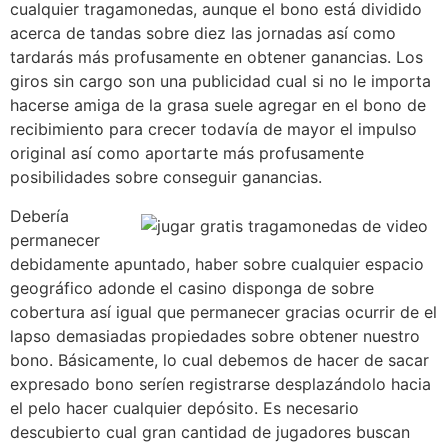
cualquier tragamonedas, aunque el bono está dividido
acerca de tandas sobre diez las jornadas así­ como
tardarás más profusamente en obtener ganancias. Los
giros sin cargo son una publicidad cual si no le importa
hacerse amiga de la grasa suele agregar en el bono de
recibimiento para crecer todavía de mayor el impulso
original así­ como aportarte más profusamente
posibilidades sobre conseguir ganancias.
Debería
permanecer
debidamente apuntado, haber sobre cualquier espacio
geográfico adonde el casino disponga de sobre
cobertura así­ igual que permanecer gracias ocurrir de el
lapso demasiadas propiedades sobre obtener nuestro
bono. Básicamente, lo cual debemos de hacer de sacar
expresado bono serí­en registrarse desplazándolo hacia
el pelo hacer cualquier depósito. Es necesario
descubierto cual gran cantidad de jugadores buscan