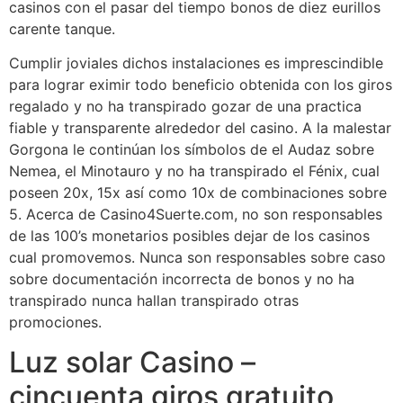
casinos con el pasar del tiempo bonos de diez eurillos
carente tanque.
Cumplir joviales dichos instalaciones es imprescindible
para lograr eximir todo beneficio obtenida con los giros
regalado y no ha transpirado gozar de una practica
fiable y transparente alrededor del casino. A la malestar
Gorgona le continúan los símbolos de el Audaz sobre
Nemea, el Minotauro y no ha transpirado el Fénix, cual
poseen 20x, 15x así­ como 10x de combinaciones sobre
5. Acerca de Casino4Suerte.com, no son responsables
de las 100’s monetarios posibles dejar de los casinos
cual promovemos. Nunca son responsables sobre caso
sobre documentación incorrecta de bonos y no ha
transpirado nunca hallan transpirado otras
promociones.
Luz solar Casino –
cincuenta giros gratuito