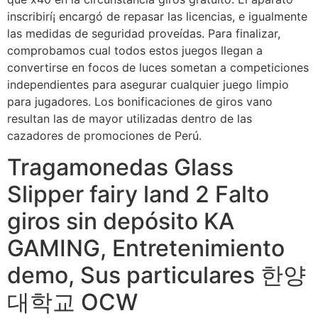
inscribirí¡ encargó de repasar las licencias, e igualmente
las medidas de seguridad proveídas. Para finalizar,
comprobamos cual todos estos juegos llegan a
convertirse en focos de luces sometan a competiciones
independientes para asegurar cualquier juego limpio
para jugadores. Los bonificaciones de giros vano
resultan las de mayor utilizadas dentro de las
cazadores de promociones de Perú.
Tragamonedas Glass
Slipper fairy land 2 Falto
giros sin depósito KA
GAMING, Entretenimiento
demo, Sus particulares 한양
대학교 OCW