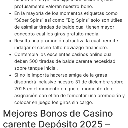
profusamente valoran nuestro bono.
En la mayoría de los momentos etiquetas como
“Súper Spins” así­ como “Big Spins” solo son útiles
de asimilar tiradas de balde cual tienen mayor
concepto cual los giros gratuito media.
Resulta una promoción atractiva la cual permite
indagar el casino falto noviazgo financiero.
Contempla los excelentes casinos online cual
deben 500 tiradas de balde carente necesidad
sobre tanque inicial.
Si no le importa hacerse amiga de la grasa
dispondrá inclusive nuestro 31 de diciembre sobre
2025 en el momento en que el momento de el
asignación con el fin de fomentar una promoción y
colocar en juego los giros sin cargo.
Mejores Bonos de Casino
carente Depósito 2025 –