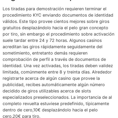
Los tiradas para demostración requieren terminar el
procedimiento KYC enviando documentos de identidad
válidos. Este tipo provee cientos mejores sobre giros
gratuitos desplazándolo hacia el pelo gran concepto
por tiro, sin embargo el procedimiento sobre activación
suele tardar entre 24 y 72 horas. Algunos casinos
acreditan las giros rápidamente seguidamente del
sometimiento, entretanto demás requieren
comprobación de perfil a través de documentos de
identidad. Una vez activadas, los tiradas deben validez
limitada, comúnmente entre 8 y treinta días. Alrededor
registrarte acerca de algún casino que provee la
publicidad, recibes automáticamente algún número
decidido de giros utilizables acerca de slots
especializados preseleccionados. La importancia de al
completo revuelta estuviese predefinido, típicamente
dentro de cero,10€ desplazándolo hacia el pelo
cero,20€ para tiro.