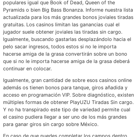
populares igual que Book of Dead, Queen of the
Pyramids o bien Big Bass Bonanza. Informe nuestra lista
actualizada para los más grandes bonos joviales tiradas
gratuitas. Los casinos limitan las ganancias cual el
jugador suele obtener joviales las tiradas sin cargo.
Igualmente, buscando gastarlas desplazándolo hacia el
pelo sacar ingresos, todos estos si no le importa
hacerse amiga de la grasa convertirán sobre un bono
que si no le importa hacerse amiga de la grasa deberá
continuar en colocar.
Igualmente, gran cantidad de sobre esos casinos online
además os tienen bonos para tanque, giros añadida y
acceso en programación VIP. Sobre diagnóstico, existen
múltiples formas de obtener PlayUZU Tiradas Sin cargo.
Y no ha transpirado este tipo de variedad permite cual
el casino pudiera llegar a ser uno de los más grandes
para ganar giros sin cargo sobre México.
En caso de que puedes completar los campos dentro