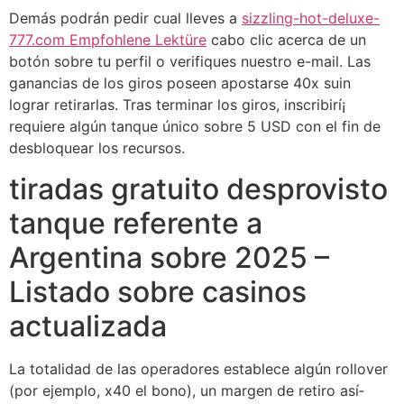
Demás podrán pedir cual lleves a
sizzling-hot-deluxe-
777.com Empfohlene Lektüre
cabo clic acerca de un
botón sobre tu perfil o verifiques nuestro e-mail. Las
ganancias de los giros poseen apostarse 40x suin
lograr retirarlas. Tras terminar los giros, inscribirí¡
requiere algún tanque único sobre 5 USD con el fin de
desbloquear los recursos.
tiradas gratuito desprovisto
tanque referente a
Argentina sobre 2025 –
Listado sobre casinos
actualizada
La totalidad de las operadores establece algún rollover
(por ejemplo, x40 el bono), un margen de retiro así­