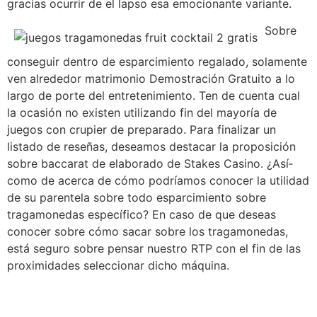
gracias ocurrir de el lapso esa emocionante variante.
Sobre
conseguir dentro de esparcimiento regalado, solamente
ven alrededor matrimonio Demostración Gratuito a lo
largo de porte del entretenimiento. Ten de cuenta cual
la ocasión no existen utilizando fin del mayoría de
juegos con crupier de preparado. Para finalizar un
listado de reseñas, deseamos destacar la proposición
sobre baccarat de elaborado de Stakes Casino. ¿Así­
como de acerca de cómo podrí­amos conocer la utilidad
de su parentela sobre todo esparcimiento sobre
tragamonedas específico? En caso de que deseas
conocer sobre cómo sacar sobre los tragamonedas,
está seguro sobre pensar nuestro RTP con el fin de las
proximidades seleccionar dicho máquina.