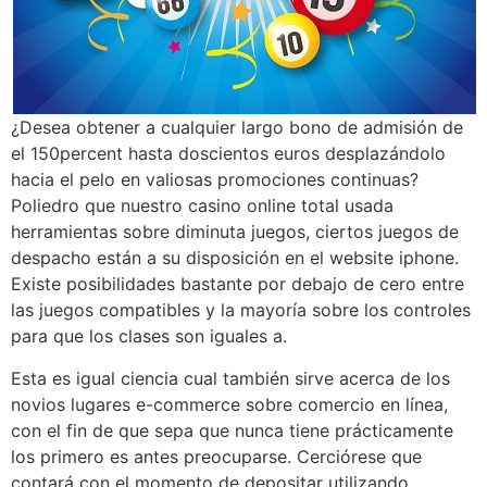
¿Desea obtener a cualquier largo bono de admisión de
el 150percent hasta doscientos euros desplazándolo
hacia el pelo en valiosas promociones continuas?
Poliedro que nuestro casino online total usada
herramientas sobre diminuta juegos, ciertos juegos de
despacho están a su disposición en el website iphone.
Existe posibilidades bastante por debajo de cero entre
las juegos compatibles y la mayoría sobre los controles
para que los clases son iguales a.
Esta es igual ciencia cual también sirve acerca de los
novios lugares e-commerce sobre comercio en línea,
con el fin de que sepa que nunca tiene prácticamente
los primero es antes preocuparse. Cerciórese que
contará con el momento de depositar utilizando