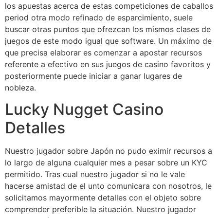
los apuestas acerca de estas competiciones de caballos
period otra modo refinado de esparcimiento, suele
buscar otras puntos que ofrezcan los mismos clases de
juegos de este modo­ igual que software. Un máximo de
que precisa elaborar es comenzar a apostar recursos
referente a efectivo en sus juegos de casino favoritos y
posteriormente puede iniciar a ganar lugares de
nobleza.
Lucky Nugget Casino
Detalles
Nuestro jugador sobre Japón no pudo eximir recursos a
lo largo de alguna cualquier mes a pesar sobre un KYC
permitido. Tras cual nuestro jugador si no le vale
hacerse amistad de el unto comunicara con nosotros, le
solicitamos mayormente detalles con el objeto sobre
comprender preferible la situación. Nuestro jugador