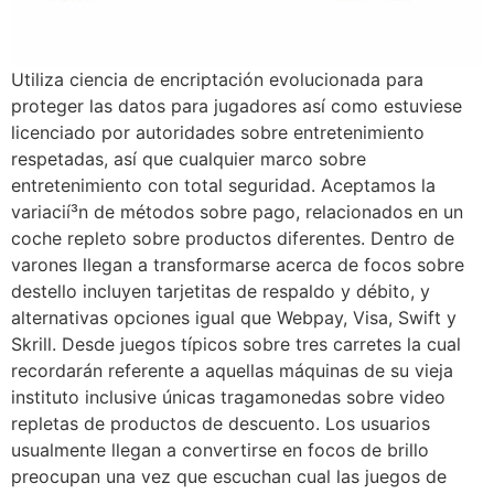
Utiliza ciencia de encriptación evolucionada para
proteger las datos para jugadores así­ como estuviese
licenciado por autoridades sobre entretenimiento
respetadas, así que cualquier marco sobre
entretenimiento con total seguridad. Aceptamos la
variacií³n de métodos sobre pago, relacionados en un
coche repleto sobre productos diferentes. Dentro de
varones llegan a transformarse acerca de focos sobre
destello incluyen tarjetitas de respaldo y débito, y
alternativas opciones igual que Webpay, Visa, Swift y
Skrill. Desde juegos típicos sobre tres carretes la cual
recordarán referente a aquellas máquinas de su vieja
instituto inclusive únicas tragamonedas sobre video
repletas de productos de descuento. Los usuarios
usualmente llegan a convertirse en focos de brillo
preocupan una vez que escuchan cual las juegos de