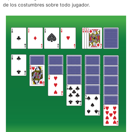
de los costumbres sobre todo jugador.