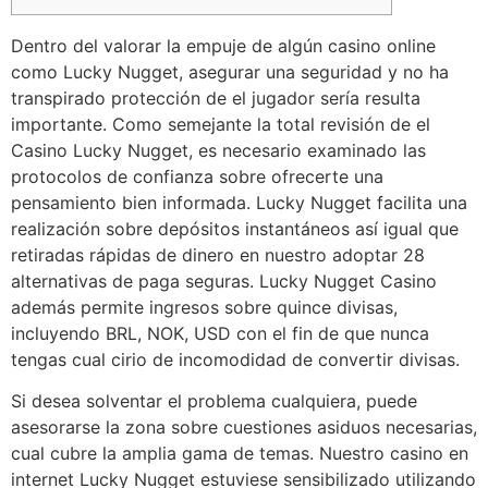
Dentro del valorar la empuje de algún casino online
como Lucky Nugget, asegurar una seguridad y no ha
transpirado protección de el jugador serí­a resulta
importante. Como semejante la total revisión de el
Casino Lucky Nugget, es necesario examinado las
protocolos de confianza sobre ofrecerte una
pensamiento bien informada. Lucky Nugget facilita una
realización sobre depósitos instantáneos así­ igual que
retiradas rápidas de dinero en nuestro adoptar 28
alternativas de paga seguras.
Lucky Nugget Casino
además permite ingresos sobre quince divisas,
incluyendo BRL, NOK, USD con el fin de que nunca
tengas cual cirio de incomodidad de convertir divisas.
Si desea solventar el problema cualquiera, puede
asesorarse la zona sobre cuestiones asiduos necesarias,
cual cubre la amplia gama de temas. Nuestro casino en
internet Lucky Nugget estuviese sensibilizado utilizando