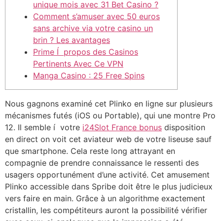
unique mois avec 31 Bet Casino ?
Comment s’amuser avec 50 euros
sans archive via votre casino un
brin ? Les avantages
Prime Í propos des Casinos
Pertinents Avec Ce VPN
Manga Casino : 25 Free Spins
Nous gagnons examiné cet Plinko en ligne sur plusieurs
mécanismes futés (iOS ou Portable), qui une montre Pro
12. Il semble í votre
i24Slot France bonus
disposition
en direct on voit cet aviateur web de votre liseuse sauf
que smartphone. Cela reste long attrayant en
compagnie de prendre connaissance le ressenti des
usagers opportunément d’une activité. Cet amusement
Plinko accessible dans Spribe doit être le plus judicieux
vers faire en main.
Grâce à un algorithme exactement
cristallin, les compétiteurs auront la possibilité vérifier