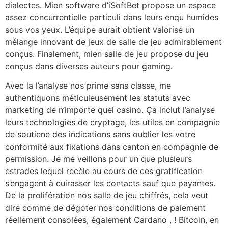
dialectes. Mien software d’iSoftBet propose un espace
assez concurrentielle particuli dans leurs enqu humides
sous vos yeux. L’équipe aurait obtient valorisé un
mélange innovant de jeux de salle de jeu admirablement
conçus. Finalement, mien salle de jeu propose du jeu
conçus dans diverses auteurs pour gaming.
Avec la l’analyse nos prime sans classe, me
authentiquons méticuleusement les statuts avec
marketing de n’importe quel casino. Ça inclut l’analyse
leurs technologies de cryptage, les utiles en compagnie
de soutiene des indications sans oublier les votre
conformité aux fixations dans canton en compagnie de
permission. Je me veillons pour un que plusieurs
estrades lequel recèle au cours de ces gratification
s’engagent à cuirasser les contacts sauf que payantes.
De la prolifération nos salle de jeu chiffrés, cela veut
dire comme de dégoter nos conditions de paiement
réellement consolées, également Cardano , ! Bitcoin, en