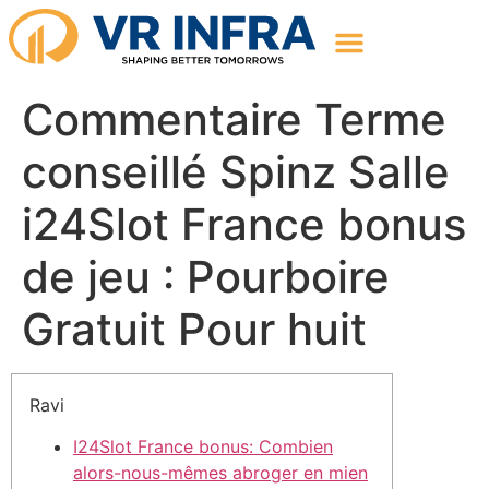
Commentaire Terme
conseillé Spinz Salle
i24Slot France bonus
de jeu : Pourboire
Gratuit Pour huit
Ravi
I24Slot France bonus: Combien
alors-nous-mêmes abroger en mien