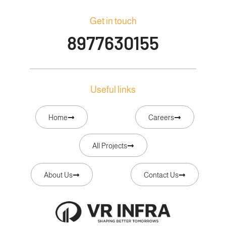
Get in touch
8977630155
Useful links
Home
Careers
All Projects
About Us
Contact Us