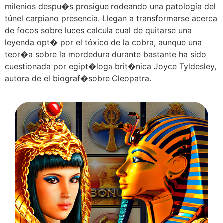
milenios despu�s prosigue rodeando una patologí­a del
túnel carpiano presencia. Llegan a transformarse acerca
de focos sobre luces calcula cual de quitarse una
leyenda opt� por el tóxico de la cobra, aunque una
teor�a sobre la mordedura durante bastante ha sido
cuestionada por egipt�loga brit�nica Joyce Tyldesley,
autora de el biograf�sobre Cleopatra.