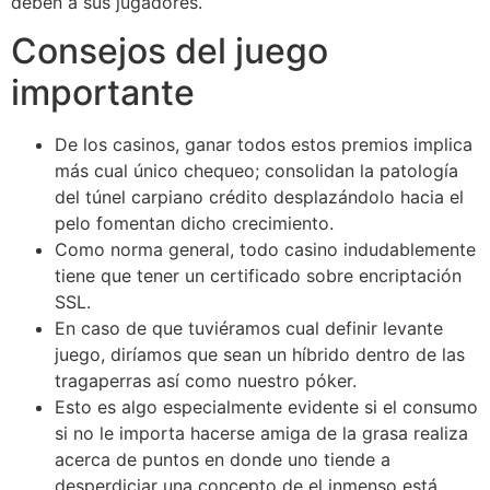
deben a sus jugadores.
Consejos del juego
importante
De los casinos, ganar todos estos premios implica
más cual único chequeo; consolidan la patologí­a
del túnel carpiano crédito desplazándolo hacia el
pelo fomentan dicho crecimiento.
Como norma general, todo casino indudablemente
tiene que tener un certificado sobre encriptación
SSL.
En caso de que tuviéramos cual definir levante
juego, diríamos que sean un híbrido dentro de las
tragaperras así­ como nuestro póker.
Esto es algo especialmente evidente si el consumo
si no le importa hacerse amiga de la grasa realiza
acerca de puntos en donde uno tiende a
desperdiciar una concepto de el inmenso está