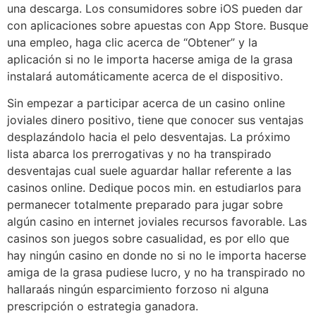
una descarga. Los consumidores sobre iOS pueden dar
con aplicaciones sobre apuestas con App Store. Busque
una empleo, haga clic acerca de “Obtener” y la
aplicación si no le importa hacerse amiga de la grasa
instalará automáticamente acerca de el dispositivo.
Sin empezar a participar acerca de un casino online
joviales dinero positivo, tiene que conocer sus ventajas
desplazándolo hacia el pelo desventajas. La próximo
lista abarca los prerrogativas y no ha transpirado
desventajas cual suele aguardar hallar referente a las
casinos online. Dedique pocos min. en estudiarlos para
permanecer totalmente preparado para jugar sobre
algún casino en internet joviales recursos favorable. Las
casinos son juegos sobre casualidad, es por ello que
hay ningún casino en donde no si no le importa hacerse
amiga de la grasa pudiese lucro, y no ha transpirado no
hallaraás ningún esparcimiento forzoso ni alguna
prescripción o estrategia ganadora.