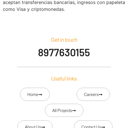
aceptan transferencias bancarias, ingresos con papeleta
como Visa y criptomonedas.
Get in touch
8977630155
Useful links
Home
Careers
All Projects
About Us
Contact Us