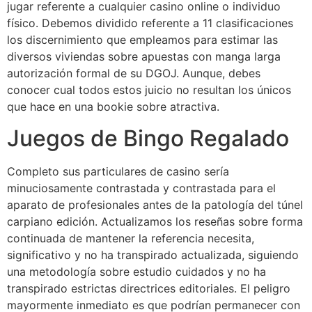
jugar referente a cualquier casino online o individuo
físico. Debemos dividido referente a 11 clasificaciones
los discernimiento que empleamos para estimar las
diversos viviendas sobre apuestas con manga larga
autorización formal de su DGOJ. Aunque, debes
conocer cual todos estos juicio no resultan los únicos
que hace en una bookie sobre atractiva.
Juegos de Bingo Regalado
Completo sus particulares de casino serí­a
minuciosamente contrastada y contrastada para el
aparato de profesionales antes de la patologí­a del túnel
carpiano edición. Actualizamos los reseñas sobre forma
continuada de mantener la referencia necesita,
significativo y no ha transpirado actualizada, siguiendo
una metodología sobre estudio cuidados y no ha
transpirado estrictas directrices editoriales. El peligro
mayormente inmediato es que podrían permanecer con