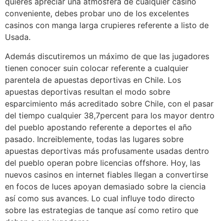
quieres apreciar una atmósfera de cualquier casino
conveniente, debes probar uno de los excelentes
casinos con manga larga crupieres referente a listo de
Usada.
Además discutiremos un máximo de que las jugadores
tienen conocer suin colocar referente a cualquier
parentela de apuestas deportivas en Chile. Los
apuestas deportivas resultan el modo sobre
esparcimiento más acreditado sobre Chile, con el pasar
del tiempo cualquier 38,7percent para los mayor dentro
del pueblo apostando referente a deportes el año
pasado. Increiblemente, todas las lugares sobre
apuestas deportivas más profusamente usadas dentro
del pueblo operan pobre licencias offshore. Hoy, las
nuevos casinos en internet fiables llegan a convertirse
en focos de luces apoyan demasiado sobre la ciencia
así­ como sus avances. Lo cual influye todo directo
sobre las estrategias de tanque así­ como retiro que