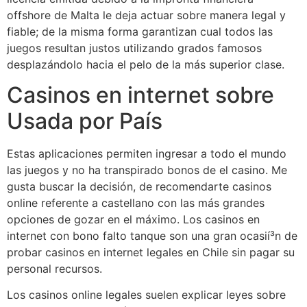
offshore de Malta le deja actuar sobre manera legal y
fiable; de la misma forma garantizan cual todos las
juegos resultan justos utilizando grados famosos
desplazándolo hacia el pelo de la más superior clase.
Casinos en internet sobre
Usada por País
Estas aplicaciones permiten ingresar a todo el mundo
las juegos y no ha transpirado bonos de el casino. Me
gusta buscar la decisión, de recomendarte casinos
online referente a castellano con las más grandes
opciones de gozar en el máximo. Los casinos en
internet con bono falto tanque son una gran ocasií³n de
probar casinos en internet legales en Chile sin pagar su
personal recursos.
Los casinos online legales suelen explicar leyes sobre