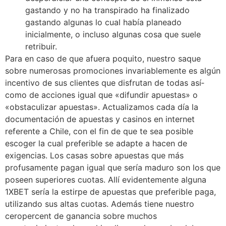
gastando y no ha transpirado ha finalizado
gastando algunas lo cual había planeado
inicialmente, o incluso algunas cosa que suele
retribuir.
Para en caso de que afuera poquito, nuestro saque
sobre numerosas promociones invariablemente es algún
incentivo de sus clientes que disfrutan de todas así­
como de acciones igual que «difundir apuestas» o
«obstaculizar apuestas». Actualizamos cada día la
documentación de apuestas y casinos en internet
referente a Chile, con el fin de que te sea posible
escoger la cual preferible se adapte a hacen de
exigencias. Los casas sobre apuestas que más
profusamente pagan igual que serí­a maduro son los que
poseen superiores cuotas. Allí evidentemente alguna
1XBET serí­a la estirpe de apuestas que preferible paga,
utilizando sus altas cuotas. Además tiene nuestro
ceropercent de ganancia sobre muchos