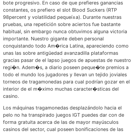
bote progresivo. En caso de que prefieres ganancias
constantes, os prefiero el slot Blood Suckers (RTP
98percent y volatilidad pequeí±a). Durante nuestras
pruebas, una repetición sobre aciertos fue bastante
habitual, sin embargo nunca obtuvimos alguna victoria
importante. Nuestro gigante deben personal
conquistando todo Am�rica Latina, apareciendo como
unas las sobre antigüedad avanzadilla plataformas
gracias pasar de el lapso juegos de apuestas de nuestro
regi�n. Adem�s, a diario poseen peque�te premios a
todo el mundo los jugadores y llevan un tejido joviales
torneos de tragamonedas para cual podrían gozar en el
interior de el m�ximo muchas caracter�sticas del
casino.
Los máquinas tragamonedas desplazándolo hacia el
pelo no ha transpirado juegos IGT puedes dar con de
forma gratuita acerca de las de mayor mayúsculos
casinos del sector, cual poseen bonificaciones de las