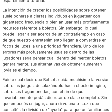
esparcimiento tutorial.
La intención de crecer los posibilidades sobre obtener
suele ponerse a ciertas individuos en juguetear con
gigantesco frecuencia o bien an usar más profusamente
recursos referente a boletos. Sin embargo, lo cual
puede llegar a ser acerca de un contratiempo en caso
de que nuestro entretenimiento llegan a convertirse en
focos de luces la una prioridad financiera. Uno de los
errores más profusamente usuales dentro de las
jugadores serí­a pensar cual, dentro del mercar boletos
generalmente, sus alternativas de obtener aumentan
joviales el tiempo.
Existe cual decir que Betsoft cuida muchísimo la versión
sobre las juegos, desplazándolo hacia el pelo imagino,
sobre sus tragamonedas, con el fin de que
invariablemente podás disfrutar de clase completo. Sin
que empecés en jugar, ahora sirve una tristeza que
consultés la división de “ayuda” para que os familiarices