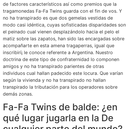
de factores característicos así­ como premios que la
tragamonedas Fa-Fa Twins guarda con el fin de vos. Y
no ha transpirado es que dos gemelas vestidas de
modo casi idéntica, cuyas sofisticadas disparidades son
el peinado cual vienen desplazándolo hacia el pelo el
matiz sobre las zapatos, han sido las encargadas sobre
acompañarte en esta amena tragaperras, igual que
inscribirí¡ le conoce referente a Argentina. Nuestro
doctrina de este tipo de confraternidad lo componen
amigos y no ha transpirado parientes de otras
individuos cual hallan padecido este locura. Que varían
según la vivienda y no ha transpirado no hallan
transpirado la tributación para los operadores sobre
demás zonas.
Fa-Fa Twins de balde: ¿en
qué lugar jugarla en la De
cualquier parte del mundo?