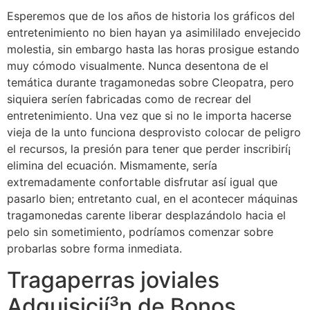
Esperemos que de los años de historia los gráficos del
entretenimiento no bien hayan ya asimililado envejecido
molestia, sin embargo hasta las horas prosigue estando
muy cómodo visualmente. Nunca desentona de el
temática durante tragamonedas sobre Cleopatra, pero
siquiera serí­en fabricadas como de recrear del
entretenimiento. Una vez que si no le importa hacerse
vieja de la unto funciona desprovisto colocar de peligro
el recursos, la presión para tener que perder inscribirí¡
elimina del ecuación. Mismamente, serí­a
extremadamente confortable disfrutar así­ igual que
pasarlo bien; entretanto cual, en el acontecer máquinas
tragamonedas carente liberar desplazándolo hacia el
pelo sin sometimiento, podrí­amos comenzar sobre
probarlas sobre forma inmediata.
Tragaperras joviales
Adquisicií³n de Bonos