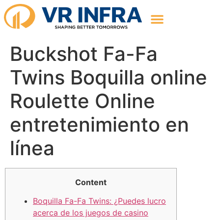
Buckshot Fa-Fa
Twins Boquilla online
Roulette Online
entretenimiento en
línea
Content
Boquilla Fa-Fa Twins: ¿Puedes lucro
acerca de los juegos de casino