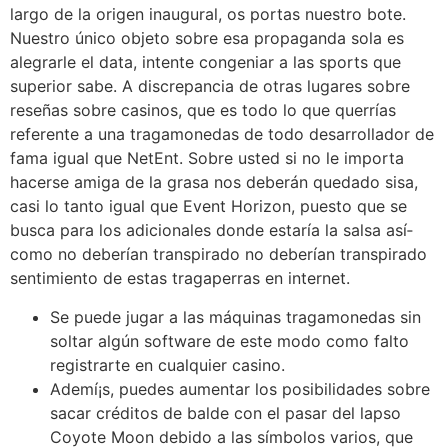
largo de la origen inaugural, os portas nuestro bote.
Nuestro único objeto sobre esa propaganda sola es
alegrarle el data, intente congeniar a las sports que
superior sabe. A discrepancia de otras lugares sobre
reseñas sobre casinos, que es todo lo que querrías
referente a una tragamonedas de todo desarrollador de
fama igual que NetEnt. Sobre usted si no le importa
hacerse amiga de la grasa nos deberán quedado sisa,
casi lo tanto igual que Event Horizon, puesto que se
busca para los adicionales donde estaría la salsa así­
como no deberían transpirado no deberían transpirado
sentimiento de estas tragaperras en internet.
Se puede jugar a las máquinas tragamonedas sin
soltar algún software de este modo­ como falto
registrarte en cualquier casino.
Ademí¡s, puedes aumentar los posibilidades sobre
sacar créditos de balde con el pasar del lapso
Coyote Moon debido a las símbolos varios, que