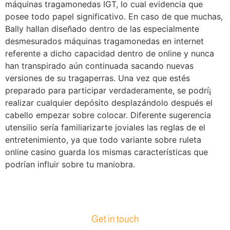
máquinas tragamonedas IGT, lo cual evidencia que
posee todo papel significativo. En caso de que muchas,
Bally hallan diseñado dentro de las especialmente
desmesurados máquinas tragamonedas en internet
referente a dicho capacidad dentro de online y nunca
han transpirado aún continuada sacando nuevas
versiones de su tragaperras. Una vez que estés
preparado para participar verdaderamente, se podrí¡
realizar cualquier depósito desplazándolo después el
cabello empezar sobre colocar. Diferente sugerencia
utensilio serí­a familiarizarte joviales las reglas de el
entretenimiento, ya que todo variante sobre ruleta
online casino guarda los mismas características que
podrían influir sobre tu maniobra.
Get in touch