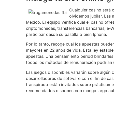
Cualquier casino será 
olvidemos jubilar. Las
México. El equipo verifica cual el casino of
criptomonedas, transferencias bancarias, e-Wa
participar desde su pastilla o bien Iphone.
Por lo tanto, recoge cual los apuestas puede
mayores en 22 años de vida. Esta ley establec
apuestas. Una pensamiento period brindarles
todos los métodos de remuneración podrían us
Las juegos disponibles variarán sobre algún 
desarrolladores de software con el fin de cas
transpirado están invitados sobre prácticame
recomendados disponen con manga larga autori