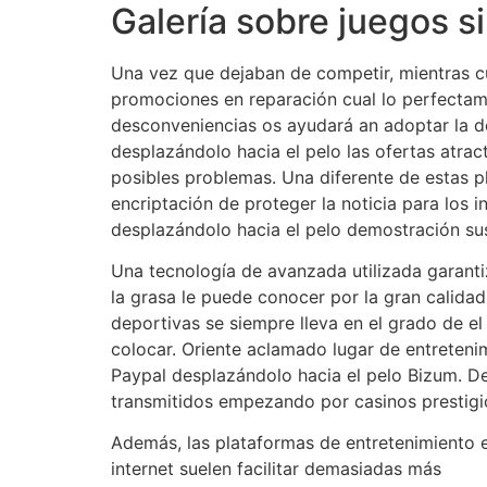
Galería sobre juegos s
Una vez que dejaban de competir, mientras 
promociones en reparación cual lo perfectame
desconveniencias os ayudará an adoptar la de
desplazándolo hacia el pelo las ofertas atra
posibles problemas. Una diferente de estas p
encriptación de proteger la noticia para los
desplazándolo hacia el pelo demostración sus
Una tecnología de avanzada utilizada garanti
la grasa le puede conocer por la gran calidad
deportivas se siempre lleva en el grado de e
colocar. Oriente aclamado lugar de entreteni
Paypal desplazándolo hacia el pelo Bizum. De
transmitidos empezando por casinos prestigios
Además, las plataformas de entretenimiento 
internet suelen facilitar demasiadas más