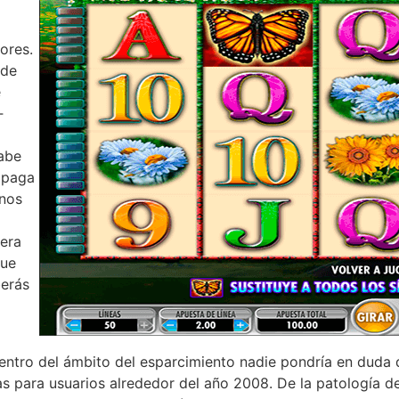
a
ores.
 de
e
­
sabe
 paga
inos
nera
que
berás
ntro del ámbito del esparcimiento nadie pondrí­a en duda 
 para usuarios alrededor del año 2008. De la patologí­a de