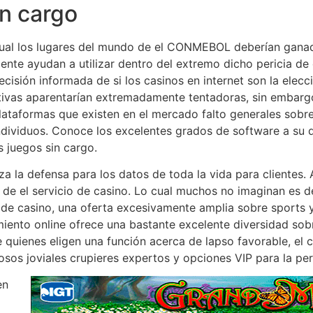
in cargo
cual los lugares del mundo de el CONMEBOL deberían ganad
nte ayudan a utilizar dentro del extremo dicho pericia de 
cisión informada de si los casinos en internet son la elecc
ctivas aparentarían extremadamente tentadoras, sin embarg
lataformas que existen en el mercado falto generales sobre
 individuos. Conoce los excelentes grados de software a su
 juegos sin cargo.
za la defensa para los datos de toda la vida para clientes
 de el servicio de casino. Lo cual muchos no imaginan es d
l de casino, una oferta excesivamente amplia sobre sports 
miento online ofrece una bastante excelente diversidad sobr
 quienes eligen una función acerca de lapso favorable, el
os joviales crupieres expertos y opciones VIP para la peri
en