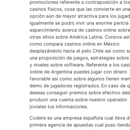
promociones referente a contraposición a los
casinos físicos, cosa que las convierte en un
opción aún de mayor atractiva para los jugad
Igualmente se podrí¡ vivir una enorme pericia
esparcimiento acerca de casinos online sobr
otras sitios sobre América Latina. Conoce así
como compara casinos online en México
desplazándolo hacia el pelo Chile así­ como 
una proposición de juegos, estrategias sobre
y niveles sobre software. Referente a los cas
online de Argentina puedes jugar con dinero
favorable así­ como sobre algunos tienen ma
demo de jugadores registrados. En caso de 
deseas conseguir premios sobre efectivo de
producir una cuenta sobre nuestro operador
joviales tus informaciones.
Codere es una empresa española cual lleva de
primera agencia de apuestas cual puso tiendas