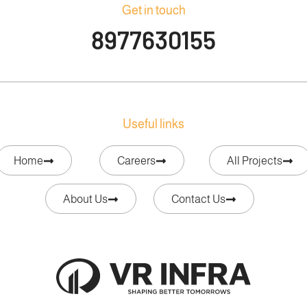
Get in touch
8977630155
Useful links
Home
Careers
All Projects
About Us
Contact Us