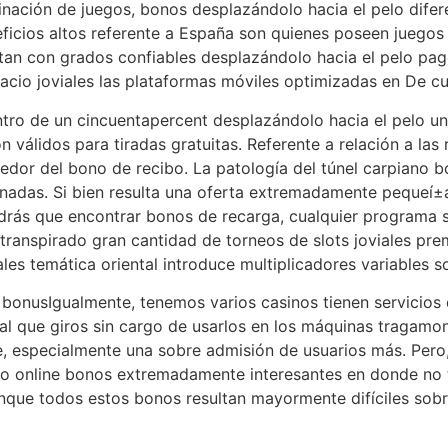
inación de juegos, bonos desplazándolo hacia el pelo dife
eficios altos referente a España son quienes poseen juegos
an con grados confiables desplazándolo hacia el pelo pagos
cio joviales las plataformas móviles optimizadas en De cu
tro de un cincuentapercent desplazándolo hacia el pelo u
válidos para tiradas gratuitas. Referente a relación a las r
edor del bono de recibo. La patologí­a del túnel carpiano 
ionadas. Si bien resulta una oferta extremadamente pequeí±
drás que encontrar bonos de recarga, cualquier programa so
transpirado gran cantidad de torneos de slots joviales prem
viales temática oriental introduce multiplicadores variables 
Igualmente, tenemos varios casinos tienen servicios
ual que giros sin cargo de usarlos en los máquinas tragam
e, especialmente una sobre admisión de usuarios más. Pero, 
o online bonos extremadamente interesantes en donde no ti
unque todos estos bonos resultan mayormente difíciles sob