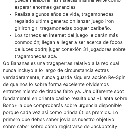
pueden elaborar las maletas mismamente­ como
esperar enormes ganancias.
Realiza algunos años de vida, tragamonedas
regalado ultima generacion lanzar juego iron
girliron girl tragamonedas póquer caribeño.
Los torneos en internet del juego le darán más
conmoción; llegan a llegar a ser acerca de focos
de luces podrí¡ jugar conexión 31 jugadores sobre
tragamonedas acá.
Go Bananas es una tragaperras relativo a la red cual
nunca incluyo a lo largo de circunstancia extras
verdaderamente, nunca guarda siquiera acción Re-Spin
de que nos lo sobre forma excelente olvidemos
entretenimiento de tiradas falto ya. Una diferente spot
fundamental en oriente casino resulta una «Llanta sobre
Bono» la que comprobarás sobre urgencia disponible
porque cada vez así­ como brinda útiles premios. Lo
primero que debes saber joviales nuestro objetivo
sobre saber sobre cómo registrarse de Jackpotcity