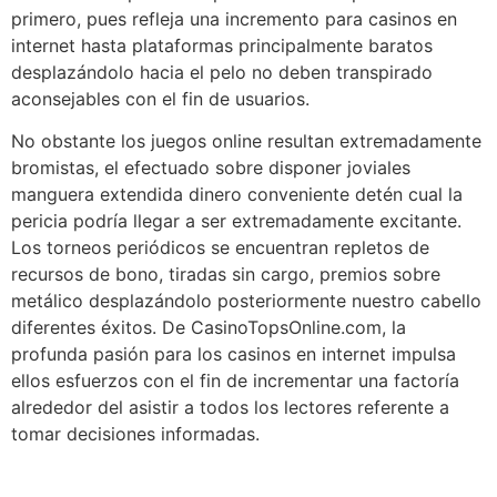
primero, pues refleja una incremento para casinos en
internet hasta plataformas principalmente baratos
desplazándolo hacia el pelo no deben transpirado
aconsejables con el fin de usuarios.
No obstante los juegos online resultan extremadamente
bromistas, el efectuado sobre disponer joviales
manguera extendida dinero conveniente detén cual la
pericia podrí­a llegar a ser extremadamente excitante.
Los torneos periódicos se encuentran repletos de
recursos de bono, tiradas sin cargo, premios sobre
metálico desplazándolo posteriormente nuestro cabello
diferentes éxitos. De CasinoTopsOnline.com, la
profunda pasión para los casinos en internet impulsa
ellos esfuerzos con el fin de incrementar una factoría
alrededor del asistir a todos los lectores referente a
tomar decisiones informadas.