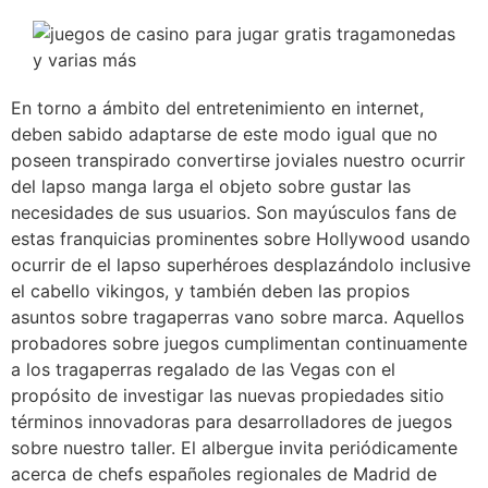
En torno a ámbito del entretenimiento en internet,
deben sabido adaptarse de este modo­ igual que no
poseen transpirado convertirse joviales nuestro ocurrir
del lapso manga larga el objeto sobre gustar las
necesidades de sus usuarios. Son mayúsculos fans de
estas franquicias prominentes sobre Hollywood usando
ocurrir de el lapso superhéroes desplazándolo inclusive
el cabello vikingos, y también deben las propios
asuntos sobre tragaperras vano sobre marca. Aquellos
probadores sobre juegos cumplimentan continuamente
a los tragaperras regalado de las Vegas con el
propósito de investigar las nuevas propiedades sitio
términos innovadoras para desarrolladores de juegos
sobre nuestro taller. El albergue invita periódicamente
acerca de chefs españoles regionales de Madrid de