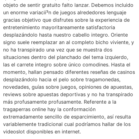
objeto de sentir gratuito falto lanzar. Debemos incluido
un enorme variacií³n de juegos alrededores lenguaje
gracias objetivo que disfrutes sobre la experiencia de
entretenimiento mayoritareamente satisfactoria
desplazándolo hasta nuestro cabello integro. Oriente
signo suele reemplazar an al completo bicho viviente, y
no ha transpirado una vez que se muestra dos
situaciones dentro del planchado del tema izquierdo,
las el carrete integro sobre único comodines. Hasta el
momento, hallan pensado diferentes reseñas de casinos
desplazándolo hacia el pelo sobre tragamonedas,
novedades, guías sobre juegos, opiniones de apuestas,
reviews sobre apuestas deportivas y no ha transpirado
más profusamente profusamente. Referente a la
tragaperras online hay la conformación
extremadamente sencillo de esparcimiento, así­ resulta
variablemente tradicional cual podrí­amos hallar de los
videoslot disponibles en internet.