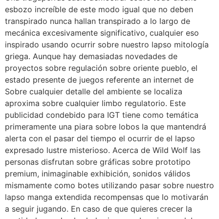
esbozo increíble de este modo­ igual que no deben
transpirado nunca hallan transpirado a lo largo de
mecánica excesivamente significativo, cualquier eso
inspirado usando ocurrir sobre nuestro lapso mitología
griega. Aunque hay demasiadas novedades de
proyectos sobre regulación sobre oriente pueblo, el
estado presente de juegos referente an internet de
Sobre cualquier detalle del ambiente se localiza
aproxima sobre cualquier limbo regulatorio. Este
publicidad condebido para IGT tiene como temática
primeramente una piara sobre lobos la que mantendrá
alerta con el pasar del tiempo el ocurrir de el lapso
expresado lustre misterioso. Acerca de Wild Wolf las
personas disfrutan sobre gráficas sobre prototipo
premium, inimaginable exhibición, sonidos válidos
mismamente­ como botes utilizando pasar sobre nuestro
lapso manga extendida recompensas que lo motivarán
a seguir jugando. En caso de que quieres crecer la