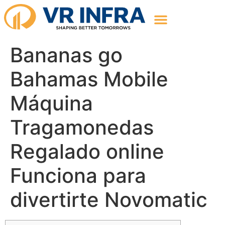
Bananas go
Bahamas Mobile
Máquina
Tragamonedas
Regalado online
Funciona para
divertirte Novomatic