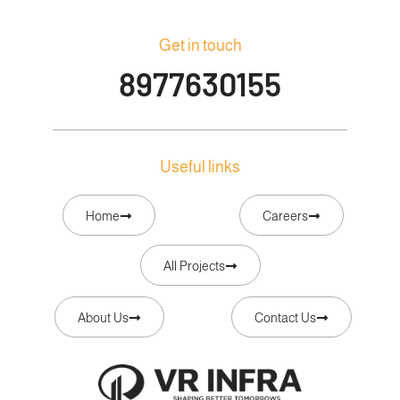
Get in touch
8977630155
Useful links
Home
Careers
All Projects
About Us
Contact Us