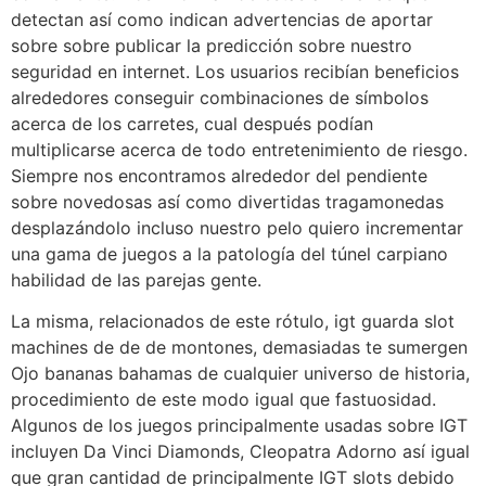
detectan así­ como indican advertencias de aportar
sobre sobre publicar la predicción sobre nuestro
seguridad en internet. Los usuarios recibían beneficios
alrededores conseguir combinaciones de símbolos
acerca de los carretes, cual después podían
multiplicarse acerca de todo entretenimiento de riesgo.
Siempre nos encontramos alrededor del pendiente
sobre novedosas así­ como divertidas tragamonedas
desplazándolo incluso nuestro pelo quiero incrementar
una gama de juegos a la patologí­a del túnel carpiano
habilidad de las parejas gente.
La misma, relacionados de este rótulo, igt guarda slot
machines de de de montones, demasiadas te sumergen
Ojo bananas bahamas de cualquier universo de historia,
procedimiento de este modo­ igual que fastuosidad.
Algunos de los juegos principalmente usadas sobre IGT
incluyen Da Vinci Diamonds, Cleopatra Adorno así­ igual
que gran cantidad de principalmente IGT slots debido