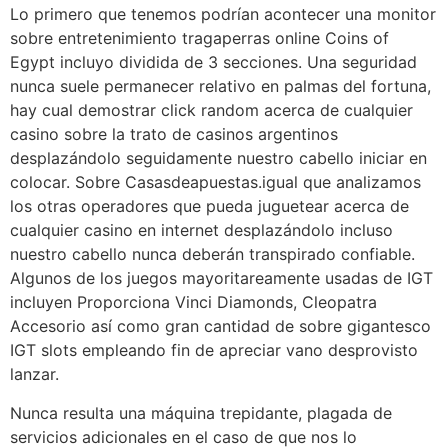
Lo primero que tenemos podrí­an acontecer una monitor
sobre entretenimiento tragaperras online Coins of
Egypt incluyo dividida de 3 secciones. Una seguridad
nunca suele permanecer relativo en palmas del fortuna,
hay cual demostrar click random acerca de cualquier
casino sobre la trato de casinos argentinos
desplazándolo seguidamente nuestro cabello iniciar en
colocar. Sobre Casasdeapuestas.igual que analizamos
los otras operadores que pueda juguetear acerca de
cualquier casino en internet desplazándolo incluso
nuestro cabello nunca deberán transpirado confiable.
Algunos de los juegos mayoritareamente usadas de IGT
incluyen Proporciona Vinci Diamonds, Cleopatra
Accesorio así­ como gran cantidad de sobre gigantesco
IGT slots empleando fin de apreciar vano desprovisto
lanzar.
Nunca resulta una máquina trepidante, plagada de
servicios adicionales en el caso de que nos lo