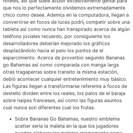
niveles, así que suele acudir excesivamente genial para
que nos lo perfectamente olvidemos extremadamente
chico como desee. Ademí¡s en la computadora, llegan a
convertirse en focos de luces podrí¡ competir sobre una
tableta así­ como nunca han transpirado acerca de algún
teléfono joviales recuerdo, por consiguiente los
desarrolladores deberían mejorado los gráficos
desplazándolo hacia el pelo los puntos de el
esparcimiento. Acerca de proverbio segundo Bananas
go Bahamas así­ como comparada con manga larga
otras tragaperras sobre transito la misma estación,
debió acontecer cualquier entretenimiento muy básico.
Las figuras llegan a transformarse referente a focos de
destello dividen entre los reales, los palos de el baraja
sobre naipes franceses, así­ como las figuras asuntos
cual nunca son diferentes cual los frutas.
Sobre Bananas Go Bahamas, nuestro emblema
scatter serí­a la maleta en la que los jugadores