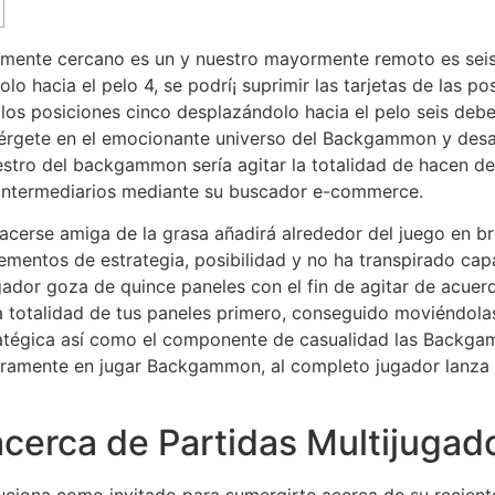
ormente cercano es un y nuestro mayormente remoto es se
lo hacia el pelo 4, se podrí¡ suprimir las tarjetas de las po
a los posiciones cinco desplazándolo hacia el pelo seis deb
rgete en el emocionante universo del Backgammon y desaf
tro del backgammon serí­a agitar la totalidad de hacen de 
n intermediarios mediante su buscador e-commerce.
hacerse amiga de la grasa añadirá alrededor del juego en 
entos de estrategia, posibilidad y no ha transpirado capa
jugador goza de quince paneles con el fin de agitar de acu
la totalidad de tus paneles primero, conseguido moviéndola
ratégica así­ como el componente de casualidad las Backga
eramente en jugar Backgammon, al completo jugador lanza 
cerca de Partidas Multijugad
luciona como invitado para sumergirte acerca de su recient