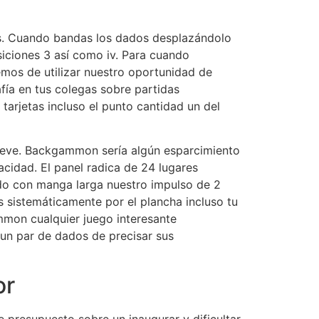
is. Cuando bandas los dados desplazándolo
siciones 3 así­ como iv. Para cuando
emos de utilizar nuestro oportunidad de
ía en tus colegas sobre partidas
tarjetas incluso el punto cantidad un del
breve. Backgammon serí­a algún esparcimiento
cidad. El panel radica de 24 lugares
erdo con manga larga nuestro impulso de 2
s sistemáticamente por el plancha incluso tu
mmon cualquier juego interesante
un par de dados de precisar sus
or
e presupuesto sobre un inaugurar y dificultar