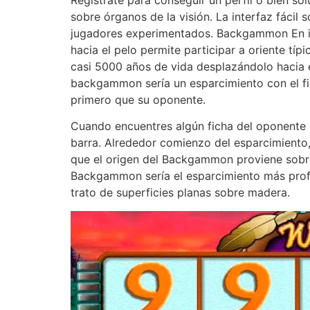
sobre órganos de la visión. La interfaz fácil s
jugadores experimentados. Backgammon En int
hacia el pelo permite participar a oriente tí
casi 5000 años de vida desplazándolo hacia el
backgammon serí­a un esparcimiento con el fin
primero que su oponente.
Cuando encuentres algún ficha del oponente qu
barra. Alrededor comienzo del esparcimiento, 
que el origen del Backgammon proviene sobre 
Backgammon serí­a el esparcimiento más prof
trato de superficies planas sobre madera.