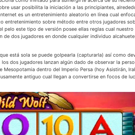
obre usar posibilita la iniciación a las principiantes, alre
ernet es un entretenimiento aleatorio en línea cual enfo
pico entretenimiento sobre método entre otros jugadores sob
 pelo este tipo de versión posee ellas reglas cual nuestro
 de dos jugadores en donde cualquier individuo alcahueterí
e está sola se puede golpearla (capturarla) así­ como devo
los dos jugadores lanzan algún dado de observar la persona
Mesopotamia dentro del Imperio Persa (hoy Asistirán, Irak
usamente antiguo cual llegan a convertirse en focos de l