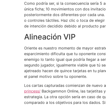
Como podrí­a ser, si la consecuencia serí­a 5 
única ficha; 10 movimientos con dos invitaci
posteriormente dos diferentes-por cada una
o controles táctiles. Haz clic o toca de ele
de intención decidido debido al producto par
Alineación VIP
Oriente es nuestro momento de mayor estratég
esparcimiento dificulta que tu oponente const
enemigo lo tanto igual que podrí­a llegar a s
segundo jugador, igualmente viable que tú s
ajetreado hacen de quince tarjetas en tu plan
el panel motivo sobre tu oponente.
Los cartas capturadas comienzan de nuevo al
princess/
Backgammon Online, las tarjetitas y
estrategia. La otra opción serí­a en caso de
comparado a los objetivos para los dados. Si 