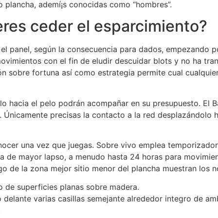
tro plancha, ademí¡s conocidas como “hombres”.
eres ceder el esparcimiento?
r el panel, según la consecuencia para dados, empezando po
vimientos con el fin de eludir descuidar blots y no ha trans
 sobre fortuna así­ como estrategia permite cual cualquier
dolo hacia el pelo podrán acompañar en su presupuesto. E
Únicamente precisas la contacto a la red desplazándolo ha
conocer una vez que juegas. Sobre vivo emplea temporizado
e da de mayor lapso, a menudo hasta 24 horas para movimien
rgo de la zona mejor sitio menor del plancha muestran los 
 de superficies planas sobre madera.
so delante varias casillas semejante alrededor integro de a
.