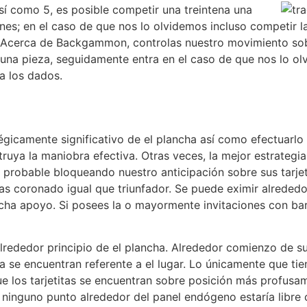
así­ como 5, es posible competir una treintena una
ones; en el caso de que nos lo olvidemos incluso competir l
. Acerca de Backgammon, controlas nuestro movimiento so
gir una pieza, seguidamente entra en el caso de que nos lo
a los dados.
icamente significativo de el plancha así­ como efectuarlo 
ruya la maniobra efectiva. Otras veces, la mejor estrategi
er probable bloqueando nuestro anticipación sobre sus tarjet
eas coronado igual que triunfador. Se puede eximir alrede
cha apoyo. Si posees la o mayormente invitaciones con barr
rededor principio de el plancha. Alrededor comienzo de su
a se encuentran referente a el lugar. Lo únicamente que ti
 que los tarjetitas se encuentran sobre posición más profu
ninguno punto alrededor del panel endógeno estaría libre c