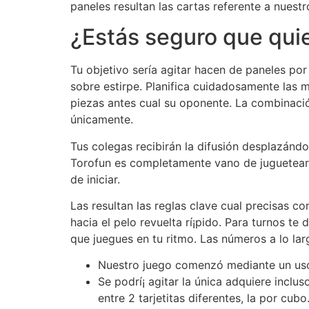
paneles resultan las cartas referente a nues
¿Estás seguro que qui
Tu objetivo serí­a agitar hacen de paneles po
sobre estirpe. Planifica cuidadosamente las mo
piezas antes cual su oponente. La combinación
únicamente.
Tus colegas recibirán la difusión desplazán
Torofun es completamente vano de juguetear. 
de iniciar.
Las resultan las reglas clave cual precisas 
hacia el pelo revuelta rí¡pido. Para turnos t
que juegues en tu ritmo. Las números a lo la
Nuestro juego comenzó mediante un uso
Se podrí¡ agitar la única adquiere inclu
entre 2 tarjetitas diferentes, la por cubo