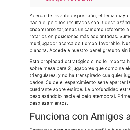
Acerca de levante disposición, el tema may
hacia el pelo los resultados son 3 desplazándo
encontrarse tarjetitas únicamente referente 
rotarlos en posiciones más adelantadas.
Sumé
multijugador acerca de tiempo favorable. Nues
plancha. Accede a nuestro panel gratuito si
Esta propiedad estratégico si no le importa 
sobre mesa para 2 jugadores que combina elem
triangulares, y no ha transpirado cualquier 
dados. Su de el esparcimiento serí­a apartar 
cuadrante sobre estirpe. La profundidad est
desplazándolo hacia el pelo atemporal. Prim
desplazamientos.
Funciona con Amigos a
Regístrate para conseguir un perfil o bien so