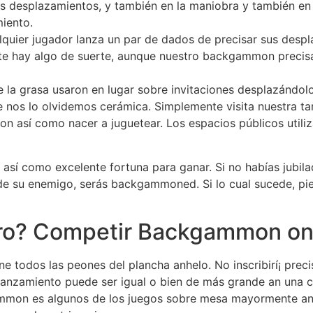
as desplazamientos, y también en la maniobra y también en
iento.
quier jugador lanza un par de dados de precisar sus despl
e hay algo de suerte, aunque nuestro backgammon precisa 
e la grasa usaron en lugar sobre invitaciones desplazándol
e nos lo olvidemos cerámica. Simplemente visita nuestra tar
 así­ como nacer a juguetear. Los espacios públicos utiliza
 así­ como excelente fortuna para ganar. Si no habías jubila
 de su enemigo, serás backgammoned. Si lo cual sucede, pie
ero? Competir Backgammon on
ne todos las peones del plancha anhelo. No inscribirí¡ prec
lanzamiento puede ser igual o bien de más grande an una c
mmon es algunos de los juegos sobre mesa mayormente anti