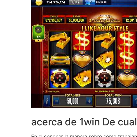
acerca de 1win De cua
En el conocer la manera sobre cómo trabajan