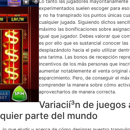
Lo tanto las jugadores mayoritariamente
experimentados suelen escoger para esos 
y no ha transpirado los puntos únicas cua
cualquier jugada. Siguiendo dichos senci
máximo las bonificaciones sobre asignaci
igual que jugador. Debes valorar que co
es por ello que es sustancial conocer la
desplazándolo hacia el pelo utilizar den
una tarima. Las bonos de recepción repr
incentivos de los más personas que inscrib
aumentar notablemente el venta original 
esparcimiento. Pero, de conseguir el máx
comprender la manera sobre cómo activar
aprovecharlos de manera correcta.
Variacií³n de juegos
lquier parte del mundo
, lo que eludir y acerca de cómo designar nuestro tranqui