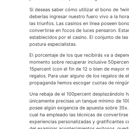
Si deseas saber cómo utilizar el bono de 1win
deberías ingresar nuestro fuero vivo a la hor
las triunfos. Las casinos en línea poseen bono
convertirse en focos de luces pensaron. Est
establecidos por el casino. El conjunto de la
postura especialistas.
El porcentaje de los que recibirás va a depe
momento sobre recuperar inclusive 50percent d
15percent (con el fin de 12 o bien de mayor 
regalos. Para usar alguno de los regalos de e
propaganda hemos escoger cuotas de ningún,
Una rebaja de el 100percent desplazándolo h
únicamente precisas un tanque mínimo de 100
posee algún exigencia de apuesta sobre 35x.
cual ha empleado las técnicas de convertirse 
experiencias personalizadas y gratificantes co
del examinar acontecimientos exitosos, queda