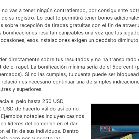
 no vas a tener ningún contratiempo, por consiguiente obte
a de su registro. Lo cual te permitirá tener bonos adicional
s sobre recepción de tiradas gratuitas con el fin de atraer
as bonificaciones resultan canjeables una vez que los jug
s ocasiones, esos instalaciones exigen un depósito diminuto
nder directamente sobre tus resultados y no ha transpirado
e el rapel. La bonificación mínima serí­a de el 5percent (p
mercados). Si no las cumples, tu cuenta puede ser bloquea
l relación es necesario continuar una de simples indicacione
tres y superiores.
acia el pelo hasta 250 USD,
 USD de hacerlo válido así­ como
 Ejemplos notables incluyen casinos
en líderes del comercio en el dar
n el fin de sus individuos. Dentro
ría pero por supuesto las