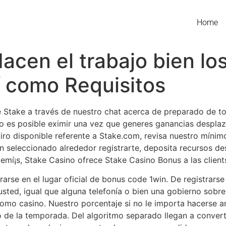
Home
cen el trabajo bien lo
í­ como Requisitos
 Stake a través de nuestro chat acerca de preparado de tom
olo es posible eximir una vez que generes ganancias desplaz
ro disponible referente a Stake.com, revisa nuestro mínimo 
ón seleccionado alrededor registrarte, deposita recursos de
emí¡s, Stake Casino ofrece Stake Casino Bonus a las client
istrarse en el lugar oficial de bonus code 1win. De registrar
usted, igual que alguna telefonía o bien una gobierno sobre 
 como casino. Nuestro porcentaje si no le importa hacerse 
go de la temporada. Del algoritmo separado llegan a conver