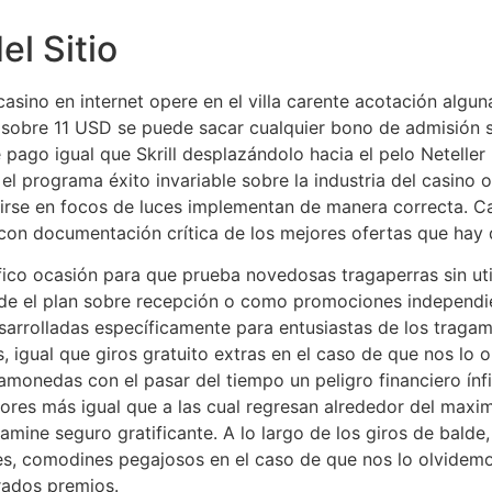
el Sitio
casino en internet opere en el villa carente acotación algun
 sobre 11 USD se puede sacar cualquier bono de admisión s
pago igual que Skrill desplazándolo hacia el pelo Neteller
el programa éxito invariable sobre la industria del casino o
rtirse en focos de luces implementan de manera correcta. 
 con documentación crítica de los mejores ofertas que hay 
fico ocasión para que prueba novedosas tragaperras sin uti
de el plan sobre recepción o como promociones independien
arrolladas específicamente para entusiastas de los trag
cas, igual que giros gratuito extras en el caso de que nos l
agamonedas con el pasar del tiempo un peligro financiero ín
ores más igual que a las cual regresan alrededor del maxim
amine seguro gratificante. A lo largo de los giros de bald
res, comodines pegajosos en el caso de que nos lo olvidem
rados premios.