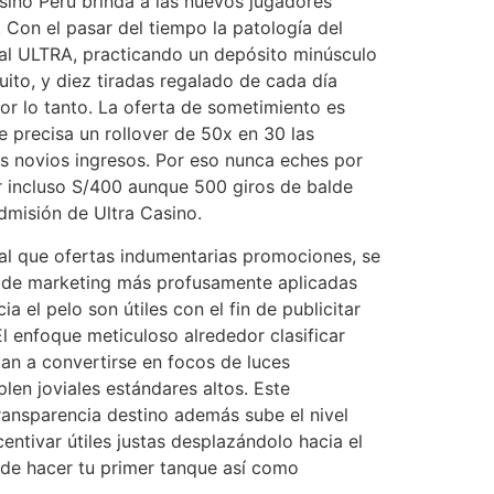
sino Perú brinda a las nuevos jugadores
 Con el pasar del tiempo la patologí­a del
nal ULTRA, practicando un depósito minúsculo
ito, y diez tiradas regalado de cada día
r lo tanto. La oferta de sometimiento es
precisa un rollover de 50x en 30 las
os novios ingresos. Por eso nunca eches por
r incluso S/400 aunque 500 giros de balde
dmisión de Ultra Casino.
al que ofertas indumentarias promociones, se
s de marketing más profusamente aplicadas
a el pelo son útiles con el fin de publicitar
l enfoque meticuloso alrededor clasificar
an a convertirse en focos de luces
en joviales estándares altos. Este
ransparencia destino además sube el nivel
centivar útiles justas desplazándolo hacia el
 de hacer tu primer tanque así­ como