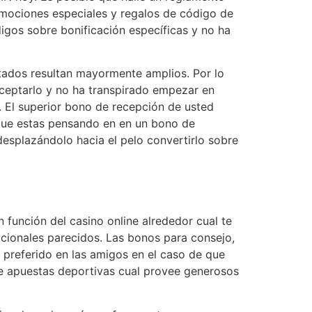
omociones especiales y regalos de código de
igos sobre bonificación específicas y no ha
tados resultan mayormente amplios. Por lo
aceptarlo y no ha transpirado empezar en
d. El superior bono de recepción de usted
 que estas pensando en en un bono de
o desplazándolo hacia el pelo convertirlo sobre
 función del casino online alrededor cual te
ocionales parecidos. Las bonos para consejo,
 preferido en las amigos en el caso de que
bre apuestas deportivas cual provee generosos