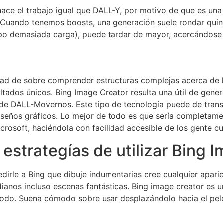
hace el trabajo igual que DALL-Y, por motivo de que es una
 Cuando tenemos boosts, una generación suele rondar quin
mpo demasiada carga), puede tardar de mayor, acercándose 
dad de sobre comprender estructuras complejas acerca de l
esultados únicos. Bing Image Creator resulta una útil de ge
de DALL-Movernos. Este tipo de tecnología puede de transf
iseños gráficos. Lo mejor de todo es que serí­a completame
crosoft, haciéndola con facilidad accesible de los gente cu
estrategías de utilizar Bing 
edirle a Bing que dibuje indumentarias cree cualquier apari
ianos incluso escenas fantásticas. Bing image creator es u
eriodo. Suena cómodo sobre usar desplazándolo hacia el pel