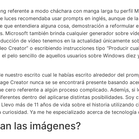
Bing referente a modo cháchara con manga larga tu perfil M
e luces recomendaba usar prompts en inglés, aunque de la i
e que entendiera alguna cosa, demostración a reformular en
cos. Microsoft también brinda cualquier generador sobre víd
ducción de vídeo tenemos en la actualidad únicamente sobr
eo Creator” o escribiendo instrucciones tipo “Producir cua
 el pelo sencillo de aquellos usuarios sobre Windows diez
e nuestro escrito cual le habías escrito alrededor del pro
mage Creator nunca se se encontrará presente basando acerc
e cero referente a algún proceso complicado. Ademí¡s, si le
diferentes dentro del aplicarse distintas posibilidades. Soy
. Llevo más de 11 años de vida sobre el historia utilizando
a curiosidad. Ya me he especializado acerca de tecnología
dan las imágenes?