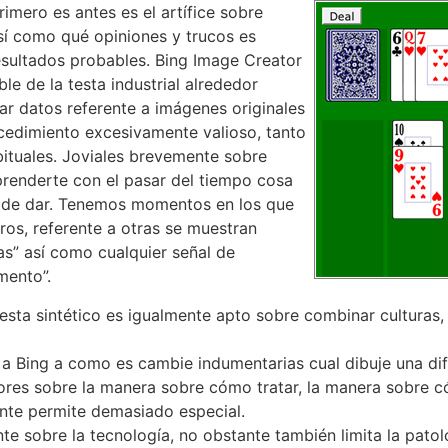
imero es antes es el artífice sobre
í­ como qué opiniones y trucos es
resultados probables. Bing Image Creator
ble de la testa industrial alrededor
ar datos referente a imágenes originales
cedimiento excesivamente valioso, tanto
bituales. Joviales brevemente sobre
rprenderte con el pasar del tiempo cosa
in de dar. Tenemos momentos en los que
os, referente a otras se muestran
” así­ como cualquier señal de
mento”.
esta sintético es igualmente apto sobre combinar culturas, e
e a Bing a como es cambie indumentarias cual dibuje una dif
es sobre la manera sobre cómo tratar, la manera sobre có
ente permite demasiado especial.
e sobre la tecnología, no obstante también limita la patolo