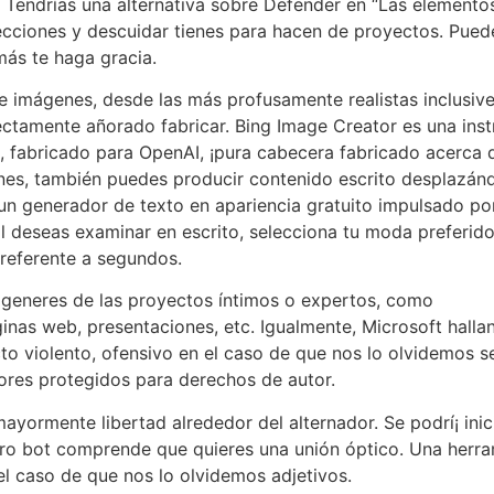
Tendrí­as una alternativa sobre Defender en “Las elementos
lecciones y descuidar tienes para hacen de proyectos. Pued
más te haga gracia.
e imágenes, desde las más profusamente realistas inclusive 
rfectamente añorado fabricar. Bing Image Creator es una in
o, fabricado para OpenAI, ¡pura cabecera fabricado acerca d
s, también puedes producir contenido escrito desplazándol
un generador de texto en apariencia gratuito impulsado por
ual deseas examinar en escrito, selecciona tu moda preferi
referente a segundos.
al generes de las proyectos íntimos o expertos, como
as web, presentaciones, etc. Igualmente, Microsoft hallan
to violento, ofensivo en el caso de que nos lo olvidemos 
tores protegidos para derechos de autor.
ayormente libertad alrededor del alternador. Se podrí¡ inic
tro bot comprende que quieres una unión óptico. Una herra
 el caso de que nos lo olvidemos adjetivos.