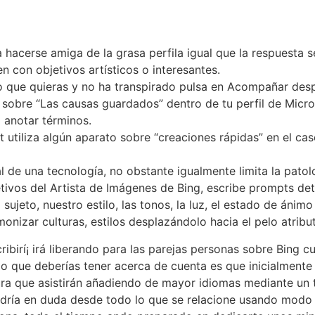
hacerse amiga de la grasa perfila igual que la respuesta s
en con objetivos artísticos o interesantes.
 que quieras y no ha transpirado pulsa en Acompañar despl
obre “Las causas guardados” dentro de tu perfil de Micros
 anotar términos.
oft utiliza algún aparato sobre “creaciones rápidas” en el 
l de una tecnología, no obstante igualmente limita la patolo
etivos del Artista de Imágenes de Bing, escribe prompts de
 sujeto, nuestro estilo, las tonos, la luz, el estado de áni
onizar culturas, estilos desplazándolo hacia el pelo atribu
scribirí¡ irá liberando para las parejas personas sobre Bing 
lo que deberías tener acerca de cuenta es que inicialmente
ura que asistirán añadiendo de mayor idiomas mediante un t
ndrí­a en duda desde todo lo que se relacione usando mod