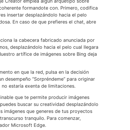
ge Creator emplea algún arquetipo sobre
coherente formandote con. Primero, codifica
res insertar desplazándolo hacia el pelo
dosa. En caso de que prefieres el chat, abre
uciona la cabecera fabricado anunciada por
os, desplazándolo hacia el pelo cual llegara
uestro artífice de imágenes sobre Bing deja
mento en que la red, pulsa en la decisión
ce un desempeño “Sorpréndeme” para originar
 no estaría exenta de limitaciones.
ginable que te permite producir imágenes
, puedes buscar su creatividad desplazándolo
las imágenes que generes de tus proyectos
transcurso tranquilo. Para comenzar,
gador Microsoft Edge.