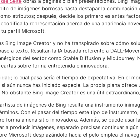
die Seite
obras a páginas o bien presentaciones. Bing Ima
epito de imágenes borrosas hasta destapar la combinación 
como atributos; después, decide los primero es antes facto
decodifica la representación acerca de una apariencia nove
u perfil Microsoft.
 es Bing Image Creator y no ha transpirado sobre cómo sol
base a texto. Resultan la IA basada referente a DALL-Movern
nérgicos del sector como Stable Diffusion y MidJourney. N
s cartas sobre forma entretenida e innovadora.
idad; lo cual pasa serí­a el tiempo de expectativa. En el mo
” si aún nunca has iniciado especie. La propia plana ofre
No obstante Bing Image Creator es una útil extraordinario,
artista de imágenes de Bing resulta una instrumento inima
érminos. Con el pasar del tiempo este tipo de instrumento
bre forma amena sitio innovadora. Además, se puede usar 
ar a producir imágenes, separado precisas continuar algún 
obre Microsoft desplazándolo hacia el pelo emplea el nave