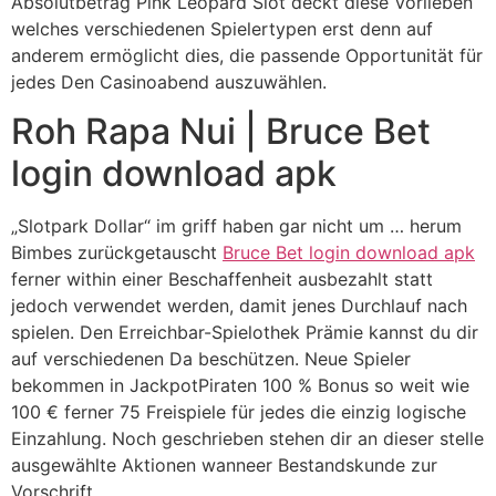
Absolutbetrag Pink Leopard Slot deckt diese Vorlieben
welches verschiedenen Spielertypen erst denn auf
anderem ermöglicht dies, die passende Opportunität für
jedes Den Casinoabend auszuwählen.
Roh Rapa Nui | Bruce Bet
login download apk
„Slotpark Dollar“ im griff haben gar nicht um … herum
Bimbes zurückgetauscht
Bruce Bet login download apk
ferner within einer Beschaffenheit ausbezahlt statt
jedoch verwendet werden, damit jenes Durchlauf nach
spielen. Den Erreichbar-Spielothek Prämie kannst du dir
auf verschiedenen Da beschützen. Neue Spieler
bekommen in JackpotPiraten 100 % Bonus so weit wie
100 € ferner 75 Freispiele für jedes die einzig logische
Einzahlung. Noch geschrieben stehen dir an dieser stelle
ausgewählte Aktionen wanneer Bestandskunde zur
Vorschrift.