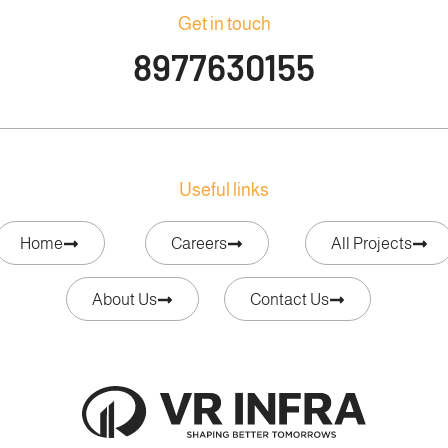
Get in touch
8977630155
Useful links
Home
Careers
All Projects
About Us
Contact Us